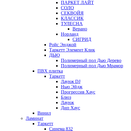
ПАРКЕТ ЛАЙТ
СОЛО
СЕКВОЙЯ
КЛАССИК
ТУЛЕСНА
Верано
Норланд
СИГРИД
Ройс Энджой
Таркетт Элемент Клик
ДЬЮ
Полимерный пол Дью Дерево
Полимерный пол Дью Мрамор
ПВХ плитка
Таркетт
Лаунж DJ
Нью Эйдж
Прогрессив Хаус
Блюз
Лаунж
Дип Хаус
Винил
Ламинат
Таркетт
Синема 832