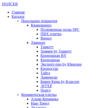
ПОЛ
СЕВ
Главная
Каталог
Напольные покрытия
Кварцвинил
Полимерные полы SPC
ПВХ плитка
Винил
Ламинат
Таркетт
Зоммер by Таркетт
Кроношпан BY
Кроношпан
Эксперт-про by Юнилин
Кроностар
Тайга
Ламинели
Бивер Крик by Классен
ЭГГЕР
Перго
Керамическая плитка
Альма Керамика
Нью Тренд
Делакора