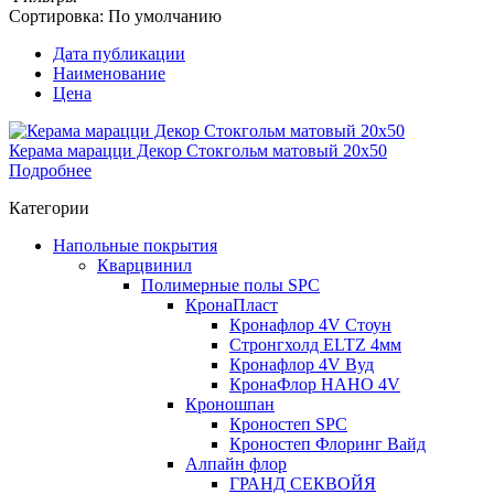
Сортировка:
По умолчанию
Дата публикации
Наименование
Цена
Керама марацци Декор Стокгольм матовый 20х50
Подробнее
Категории
Напольные покрытия
Кварцвинил
Полимерные полы SPC
КронаПласт
Кронафлор 4V Стоун
Стронгхолд ELTZ 4мм
Кронафлор 4V Вуд
КронаФлор НАНО 4V
Кроношпан
Кроностеп SPC
Кроностеп Флоринг Вайд
Алпайн флор
ГРАНД СЕКВОЙЯ