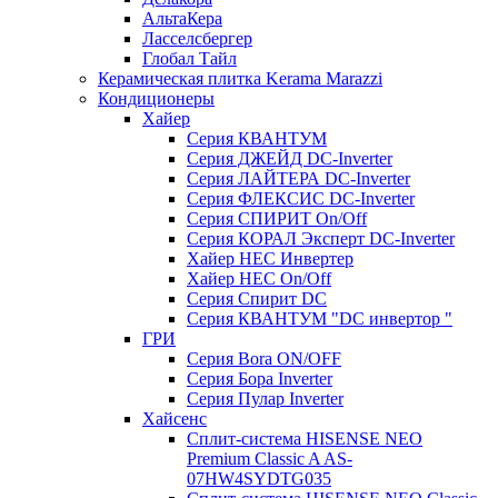
АльтаКера
Ласселсбергер
Глобал Тайл
Керамическая плитка Kerama Marazzi
Кондиционеры
Хайер
Серия КВАНТУМ
Серия ДЖЕЙД DC-Inverter
Серия ЛАЙТЕРА DC-Inverter
Серия ФЛЕКСИС DC-Inverter
Серия СПИРИТ On/Off
Серия КОРАЛ Эксперт DC-Inverter
Хайер HEC Инвертер
Хайер HEC On/Off
Серия Спирит DC
Серия КВАНТУМ "DC инвертор "
ГРИ
Серия Bora ON/OFF
Серия Бора Inverter
Серия Пулар Inverter
Хайсенс
Сплит-система HISENSE NEO
Premium Classic A AS-
07HW4SYDTG035