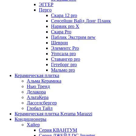
ЭГГЕР
Перго
Скара 12 pro
Сенсейшн Вайд Лонг Планк
Нарвик pro X
Скара Pro
Паблик Экстрим new
Шеврон
Элементс Pro
Уппсала pro
Ставангер pro
Гетеборг pro
Мальмо pro
Керамическая плитка
Альма Керамика
Нью Тренд
Делакора
АльтаКера
Ласселсбергер
Глобал Тайл
Керамическая плитка Kerama Marazzi
Кондиционеры
Хайер
Серия КВАНТУМ
Серия ДЖЕЙД DC-Inverter