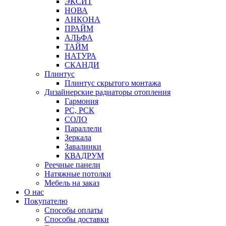
ЭКСИТ
НОВА
АНКОНА
ПРАЙМ
АЛЬФА
ТАЙМ
НАТУРА
СКАНДИ
Плинтус
Плинтус скрытого монтажа
Дизайнерские радиаторы отопления
Гармония
РС, РСК
СОЛО
Параллели
Зеркала
Завалинки
КВАДРУМ
Реечные панели
Натяжные потолки
Мебель на заказ
О нас
Покупателю
Способы оплаты
Способы доставки