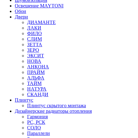
Шумоизоляция
Освещение MAYTONI
Обои
Двери
ДИАМАНТЕ
ЛАКИ
ФИЛО
СЛИМ
ЗЕТТА
ЗЕРО
ЭКСИТ
НОВА
АНКОНА
ПРАЙМ
АЛЬФА
ТАЙМ
НАТУРА
СКАНДИ
Плинтус
Плинтус скрытого монтажа
Дизайнерские радиаторы отопления
Гармония
РС, РСК
СОЛО
Параллели