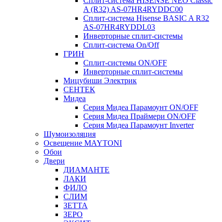
Сплит-система HISENSE NEO Classic
A (R32) AS-07HR4RYDDC00
Сплит-система Hisense BASIC A R32
AS-07HR4RYDDL03
Инверторные сплит-системы
Сплит-система On/Off
ГРИН
Сплит-системы ON/OFF
Инверторные сплит-системы
Мицубиши Электрик
СЕНТЕК
Мидеа
Серия Мидеа Парамоунт ON/OFF
Серия Мидеа Праймери ON/OFF
Серия Мидеа Парамоунт Inverter
Шумоизоляция
Освещение MAYTONI
Обои
Двери
ДИАМАНТЕ
ЛАКИ
ФИЛО
СЛИМ
ЗЕТТА
ЗЕРО