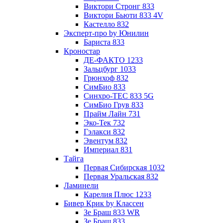
Виктори Стронг 833
Виктори Бьюти 833 4V
Кастелло 832
Эксперт-про by Юнилин
Бариста 833
Кроностар
ДЕ-ФАКТО 1233
Зальцбург 1033
Грюнхоф 832
СимБио 833
Синхро-TEC 833 5G
СимБио Грув 833
Прайм Лайн 731
Эко-Тек 732
Гэлакси 832
Эвентум 832
Империал 831
Тайга
Первая Сибирская 1032
Первая Уральская 832
Ламинели
Карелия Плюс 1233
Бивер Крик by Классен
Зе Браш 833 WR
Зе Браш 833