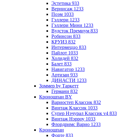
Эстетика 933
Вернисаж 1233
Поэм 1033
Гэллери 1233
Гэллери Мини 1233
Вудсток Премиум 833
Робинсон 833
КРУИЗ 832
Интермеццо 833
Пайлот 1033
Холидей 832
Балет 833
Навигатор 1233
Артизан 933
ДИНАСТИ 1233
Зоммер by Таркетт
Германи 832
Кроношпан BY
Вариостеп Классик 832
Винтаж Классик 1033
Супер Нэчурал Классик v4 833
Винтаж Нэрроу 1033
Флордримс Варио 1233
Кроношпан
Форте 833