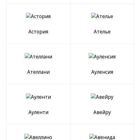
Астория
Ателье
Ателлани
Ауленсия
Ауленти
Авейру