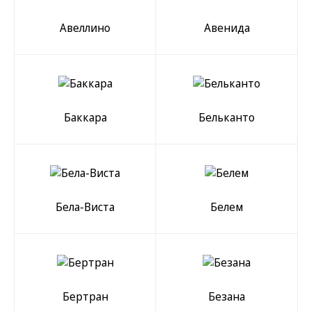
Авеллино
Авенида
Баккара
Бельканто
Бела-Виста
Белем
Бертран
Безана