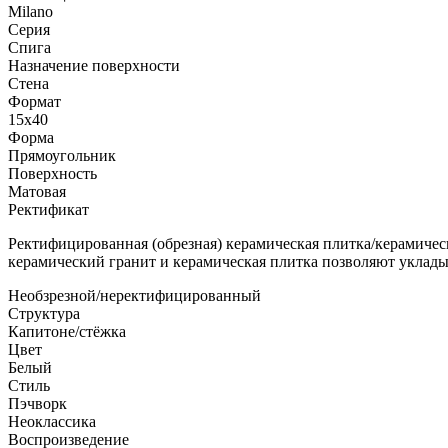
Milano
Серия
Спига
Назначение поверхности
Стена
Формат
15x40
Форма
Прямоугольник
Поверхность
Матовая
Ректификат
Ректифицированная (обрезная) керамическая плитка/керамичес
керамический гранит и керамическая плитка позволяют уклад
Необзрезной/неректифицированный
Структура
Капитоне/стёжка
Цвет
Белый
Стиль
Пэчворк
Неоклассика
Воспроизведение