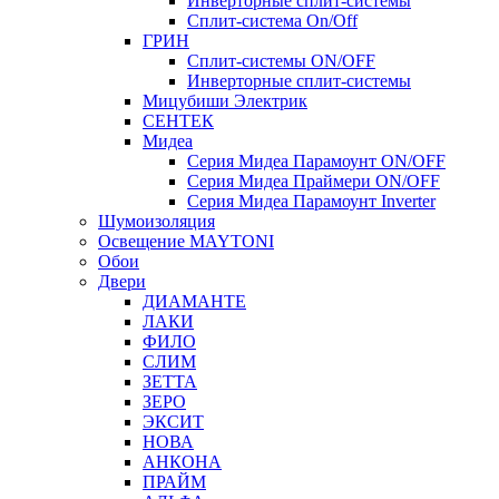
Инверторные сплит-системы
Сплит-система On/Off
ГРИН
Сплит-системы ON/OFF
Инверторные сплит-системы
Мицубиши Электрик
СЕНТЕК
Мидеа
Серия Мидеа Парамоунт ON/OFF
Серия Мидеа Праймери ON/OFF
Серия Мидеа Парамоунт Inverter
Шумоизоляция
Освещение MAYTONI
Обои
Двери
ДИАМАНТЕ
ЛАКИ
ФИЛО
СЛИМ
ЗЕТТА
ЗЕРО
ЭКСИТ
НОВА
АНКОНА
ПРАЙМ