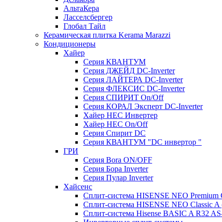
АльтаКера
Ласселсбергер
Глобал Тайл
Керамическая плитка Kerama Marazzi
Кондиционеры
Хайер
Серия КВАНТУМ
Серия ДЖЕЙД DC-Inverter
Серия ЛАЙТЕРА DC-Inverter
Серия ФЛЕКСИС DC-Inverter
Серия СПИРИТ On/Off
Серия КОРАЛ Эксперт DC-Inverter
Хайер HEC Инвертер
Хайер HEC On/Off
Серия Спирит DC
Серия КВАНТУМ "DC инвертор "
ГРИ
Серия Bora ON/OFF
Серия Бора Inverter
Серия Пулар Inverter
Хайсенс
Сплит-система HISENSE NEO Premium
Сплит-система HISENSE NEO Classic 
Сплит-система Hisense BASIC A R32 