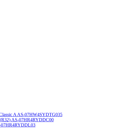
 Classic A AS-07HW4SYDTG035
A (R32) AS-07HR4RYDDC00
AS-07HR4RYDDL03