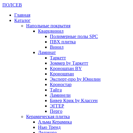
ПОЛ
СЕВ
Главная
Каталог
Напольные покрытия
Кварцвинил
Полимерные полы SPC
ПВХ плитка
Винил
Ламинат
Таркетт
Зоммер by Таркетт
Кроношпан BY
Кроношпан
Эксперт-про by Юнилин
Кроностар
Тайга
Ламинели
Бивер Крик by Классен
ЭГГЕР
Перго
Керамическая плитка
Альма Керамика
Нью Тренд
Делакора