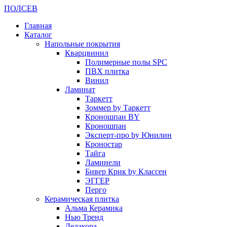
ПОЛ
СЕВ
Главная
Каталог
Напольные покрытия
Кварцвинил
Полимерные полы SPC
ПВХ плитка
Винил
Ламинат
Таркетт
Зоммер by Таркетт
Кроношпан BY
Кроношпан
Эксперт-про by Юнилин
Кроностар
Тайга
Ламинели
Бивер Крик by Классен
ЭГГЕР
Перго
Керамическая плитка
Альма Керамика
Нью Тренд
Делакора