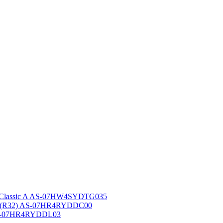
 Classic A AS-07HW4SYDTG035
A (R32) AS-07HR4RYDDC00
AS-07HR4RYDDL03