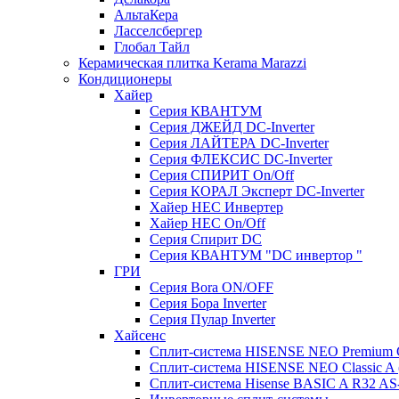
АльтаКера
Ласселсбергер
Глобал Тайл
Керамическая плитка Kerama Marazzi
Кондиционеры
Хайер
Серия КВАНТУМ
Серия ДЖЕЙД DC-Inverter
Серия ЛАЙТЕРА DC-Inverter
Серия ФЛЕКСИС DC-Inverter
Серия СПИРИТ On/Off
Серия КОРАЛ Эксперт DC-Inverter
Хайер HEC Инвертер
Хайер HEC On/Off
Серия Спирит DC
Серия КВАНТУМ "DC инвертор "
ГРИ
Серия Bora ON/OFF
Серия Бора Inverter
Серия Пулар Inverter
Хайсенс
Сплит-система HISENSE NEO Premium
Сплит-система HISENSE NEO Classic 
Сплит-система Hisense BASIC A R32 