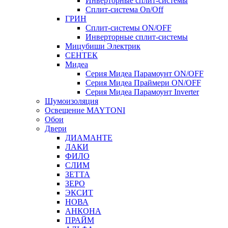
Инверторные сплит-системы
Сплит-система On/Off
ГРИН
Сплит-системы ON/OFF
Инверторные сплит-системы
Мицубиши Электрик
СЕНТЕК
Мидеа
Серия Мидеа Парамоунт ON/OFF
Серия Мидеа Праймери ON/OFF
Серия Мидеа Парамоунт Inverter
Шумоизоляция
Освещение MAYTONI
Обои
Двери
ДИАМАНТЕ
ЛАКИ
ФИЛО
СЛИМ
ЗЕТТА
ЗЕРО
ЭКСИТ
НОВА
АНКОНА
ПРАЙМ