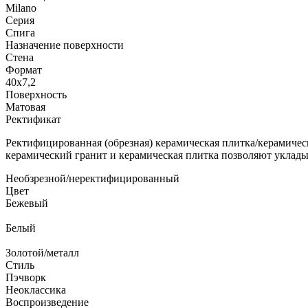
Milano
Серия
Спига
Назначение поверхности
Стена
Формат
40x7,2
Поверхность
Матовая
Ректификат
Ректифицированная (обрезная) керамическая плитка/керамичес
керамический гранит и керамическая плитка позволяют уклад
Необзрезной/неректифицированный
Цвет
Бежевый
Белый
Золотой/металл
Стиль
Пэчворк
Неоклассика
Воспроизведение