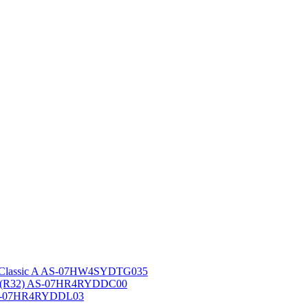
 Classic A AS-07HW4SYDTG035
A (R32) AS-07HR4RYDDC00
AS-07HR4RYDDL03