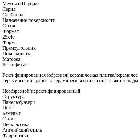
Мечты о Париже
Серия
Сорбонна
Назначение поверхности
Стена
Формат
25x40
Форма
Прямоугольник
Поверхность
Матовая
Ректификат
Ректифицированная (обрезная) керамическая плитка/керамичес
керамический гранит и керамическая плитка позволяют уклад
Необзрезной/неректифицированный
Структура
Панель/буазери
Цвет
Бежевый
Стиль
Неоклассика
Английский стиль
Флористика