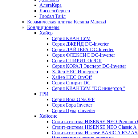
АльтаКера
Ласселсбергер
Глобал Тайл
Керамическая плитка Kerama Marazzi
Кондиционеры
Хайер
Серия КВАНТУМ
Серия ДЖЕЙД DC-Inverter
Серия ЛАЙТЕРА DC-Inverter
Серия ФЛЕКСИС DC-Inverter
Серия СПИРИТ On/Off
Серия КОРАЛ Эксперт DC-Inverter
Хайер HEC Инвертер
Хайер HEC On/Off
Серия Спирит DC
Серия КВАНТУМ "DC инвертор "
ГРИ
Серия Bora ON/OFF
Серия Бора Inverter
Серия Пулар Inverter
Хайсенс
Сплит-система HISENSE NEO Premium
Сплит-система HISENSE NEO Classic 
Сплит-система Hisense BASIC A R32 