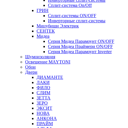
Инверторные сплит-системы
Сплит-система On/Off
ГРИН
Сплит-системы ON/OFF
Инверторные сплит-системы
Мицубиши Электрик
СЕНТЕК
Мидеа
Серия Мидеа Парамоунт ON/OFF
Серия Мидеа Праймери ON/OFF
Серия Мидеа Парамоунт Inverter
Шумоизоляция
Освещение MAYTONI
Обои
Двери
ДИАМАНТЕ
ЛАКИ
ФИЛО
СЛИМ
ЗЕТТА
ЗЕРО
ЭКСИТ
НОВА
АНКОНА
ПРАЙМ