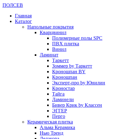
ПОЛ
СЕВ
Главная
Каталог
Напольные покрытия
Кварцвинил
Полимерные полы SPC
ПВХ плитка
Винил
Ламинат
Таркетт
Зоммер by Таркетт
Кроношпан BY
Кроношпан
Эксперт-про by Юнилин
Кроностар
Тайга
Ламинели
Бивер Крик by Классен
ЭГГЕР
Перго
Керамическая плитка
Альма Керамика
Нью Тренд
Делакора