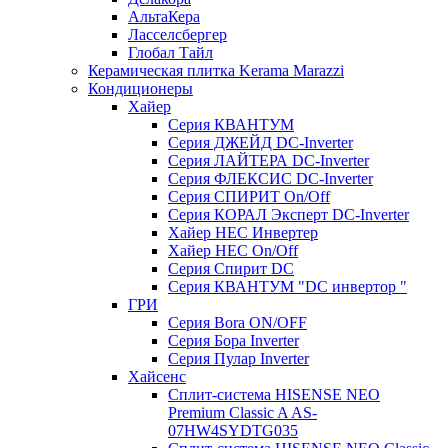
АльтаКера
Ласселсбергер
Глобал Тайл
Керамическая плитка Kerama Marazzi
Кондиционеры
Хайер
Серия КВАНТУМ
Серия ДЖЕЙД DC-Inverter
Серия ЛАЙТЕРА DC-Inverter
Серия ФЛЕКСИС DC-Inverter
Серия СПИРИТ On/Off
Серия КОРАЛ Эксперт DC-Inverter
Хайер HEC Инвертер
Хайер HEC On/Off
Серия Спирит DC
Серия КВАНТУМ "DC инвертор "
ГРИ
Серия Bora ON/OFF
Серия Бора Inverter
Серия Пулар Inverter
Хайсенс
Сплит-система HISENSE NEO
Premium Classic A AS-
07HW4SYDTG035