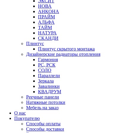
ЭКСИТ
НОВА
АНКОНА
ПРАЙМ
АЛЬФА
ТАЙМ
НАТУРА
СКАНДИ
Плинтус
Плинтус скрытого монтажа
Дизайнерские радиаторы отопления
Гармония
РС, РСК
СОЛО
Параллели
Зеркала
Завалинки
КВАДРУМ
Реечные панели
Натяжные потолки
Мебель на заказ
О нас
Покупателю
Способы оплаты
Способы доставки