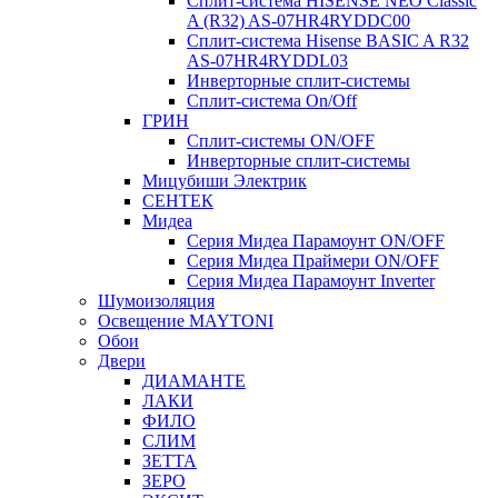
Сплит-система HISENSE NEO Classic
A (R32) AS-07HR4RYDDC00
Сплит-система Hisense BASIC A R32
AS-07HR4RYDDL03
Инверторные сплит-системы
Сплит-система On/Off
ГРИН
Сплит-системы ON/OFF
Инверторные сплит-системы
Мицубиши Электрик
СЕНТЕК
Мидеа
Серия Мидеа Парамоунт ON/OFF
Серия Мидеа Праймери ON/OFF
Серия Мидеа Парамоунт Inverter
Шумоизоляция
Освещение MAYTONI
Обои
Двери
ДИАМАНТЕ
ЛАКИ
ФИЛО
СЛИМ
ЗЕТТА
ЗЕРО