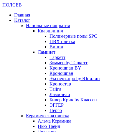
ПОЛ
СЕВ
Главная
Каталог
Напольные покрытия
Кварцвинил
Полимерные полы SPC
ПВХ плитка
Винил
Ламинат
Таркетт
Зоммер by Таркетт
Кроношпан BY
Кроношпан
Эксперт-про by Юнилин
Кроностар
Тайга
Ламинели
Бивер Крик by Классен
ЭГГЕР
Перго
Керамическая плитка
Альма Керамика
Нью Тренд
Делакора