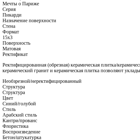
Мечты о Париже
Серия
Пикарди
Назначение поверхности
Стена
Формат
15x3
Поверхность
Матовая
Ректификат
Ректифицированная (обрезная) керамическая плитка/керамичес
керамический гранит и керамическая плитка позволяют уклад
Необзрезной/неректифицированный
Структура
Структура
Цвет
Синий/голубой
Стиль
Арабский стиль
Кантри/прованс
Флористика
Воспроизведение
Бетон/штукатурка