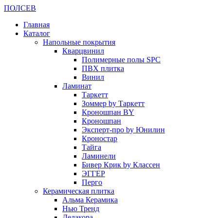
ПОЛ
СЕВ
Главная
Каталог
Напольные покрытия
Кварцвинил
Полимерные полы SPC
ПВХ плитка
Винил
Ламинат
Таркетт
Зоммер by Таркетт
Кроношпан BY
Кроношпан
Эксперт-про by Юнилин
Кроностар
Тайга
Ламинели
Бивер Крик by Классен
ЭГГЕР
Перго
Керамическая плитка
Альма Керамика
Нью Тренд
Делакора