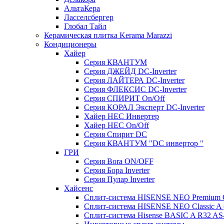
АльтаКера
Ласселсбергер
Глобал Тайл
Керамическая плитка Kerama Marazzi
Кондиционеры
Хайер
Серия КВАНТУМ
Серия ДЖЕЙД DC-Inverter
Серия ЛАЙТЕРА DC-Inverter
Серия ФЛЕКСИС DC-Inverter
Серия СПИРИТ On/Off
Серия КОРАЛ Эксперт DC-Inverter
Хайер HEC Инвертер
Хайер HEC On/Off
Серия Спирит DC
Серия КВАНТУМ "DC инвертор "
ГРИ
Серия Bora ON/OFF
Серия Бора Inverter
Серия Пулар Inverter
Хайсенс
Сплит-система HISENSE NEO Premium
Сплит-система HISENSE NEO Classic 
Сплит-система Hisense BASIC A R32 