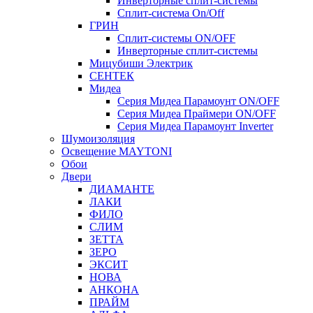
Инверторные сплит-системы
Сплит-система On/Off
ГРИН
Сплит-системы ON/OFF
Инверторные сплит-системы
Мицубиши Электрик
СЕНТЕК
Мидеа
Серия Мидеа Парамоунт ON/OFF
Серия Мидеа Праймери ON/OFF
Серия Мидеа Парамоунт Inverter
Шумоизоляция
Освещение MAYTONI
Обои
Двери
ДИАМАНТЕ
ЛАКИ
ФИЛО
СЛИМ
ЗЕТТА
ЗЕРО
ЭКСИТ
НОВА
АНКОНА
ПРАЙМ