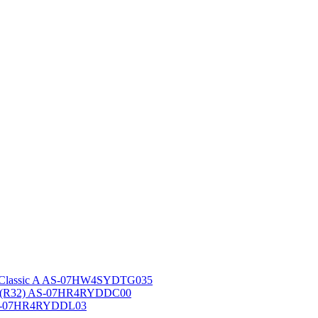
 Classic A AS-07HW4SYDTG035
A (R32) AS-07HR4RYDDC00
AS-07HR4RYDDL03