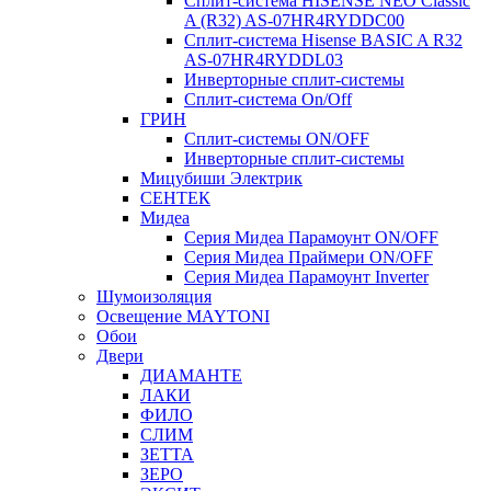
Сплит-система HISENSE NEO Classic
A (R32) AS-07HR4RYDDC00
Сплит-система Hisense BASIC A R32
AS-07HR4RYDDL03
Инверторные сплит-системы
Сплит-система On/Off
ГРИН
Сплит-системы ON/OFF
Инверторные сплит-системы
Мицубиши Электрик
СЕНТЕК
Мидеа
Серия Мидеа Парамоунт ON/OFF
Серия Мидеа Праймери ON/OFF
Серия Мидеа Парамоунт Inverter
Шумоизоляция
Освещение MAYTONI
Обои
Двери
ДИАМАНТЕ
ЛАКИ
ФИЛО
СЛИМ
ЗЕТТА
ЗЕРО