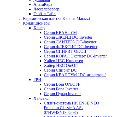
АльтаКера
Ласселсбергер
Глобал Тайл
Керамическая плитка Kerama Marazzi
Кондиционеры
Хайер
Серия КВАНТУМ
Серия ДЖЕЙД DC-Inverter
Серия ЛАЙТЕРА DC-Inverter
Серия ФЛЕКСИС DC-Inverter
Серия СПИРИТ On/Off
Серия КОРАЛ Эксперт DC-Inverter
Хайер HEC Инвертер
Хайер HEC On/Off
Серия Спирит DC
Серия КВАНТУМ "DC инвертор "
ГРИ
Серия Bora ON/OFF
Серия Бора Inverter
Серия Пулар Inverter
Хайсенс
Сплит-система HISENSE NEO
Premium Classic A AS-
07HW4SYDTG035