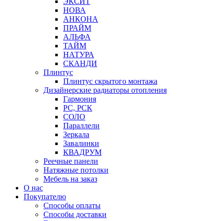
ЭКСИТ
НОВА
АНКОНА
ПРАЙМ
АЛЬФА
ТАЙМ
НАТУРА
СКАНДИ
Плинтус
Плинтус скрытого монтажа
Дизайнерские радиаторы отопления
Гармония
РС, РСК
СОЛО
Параллели
Зеркала
Завалинки
КВАДРУМ
Реечные панели
Натяжные потолки
Мебель на заказ
О нас
Покупателю
Способы оплаты
Способы доставки