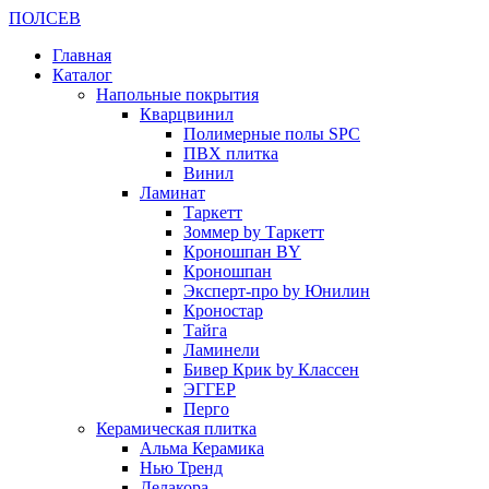
ПОЛ
СЕВ
Главная
Каталог
Напольные покрытия
Кварцвинил
Полимерные полы SPC
ПВХ плитка
Винил
Ламинат
Таркетт
Зоммер by Таркетт
Кроношпан BY
Кроношпан
Эксперт-про by Юнилин
Кроностар
Тайга
Ламинели
Бивер Крик by Классен
ЭГГЕР
Перго
Керамическая плитка
Альма Керамика
Нью Тренд
Делакора