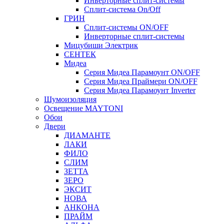
Инверторные сплит-системы
Сплит-система On/Off
ГРИН
Сплит-системы ON/OFF
Инверторные сплит-системы
Мицубиши Электрик
СЕНТЕК
Мидеа
Серия Мидеа Парамоунт ON/OFF
Серия Мидеа Праймери ON/OFF
Серия Мидеа Парамоунт Inverter
Шумоизоляция
Освещение MAYTONI
Обои
Двери
ДИАМАНТЕ
ЛАКИ
ФИЛО
СЛИМ
ЗЕТТА
ЗЕРО
ЭКСИТ
НОВА
АНКОНА
ПРАЙМ