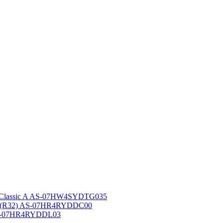
 Classic A AS-07HW4SYDTG035
A (R32) AS-07HR4RYDDC00
AS-07HR4RYDDL03