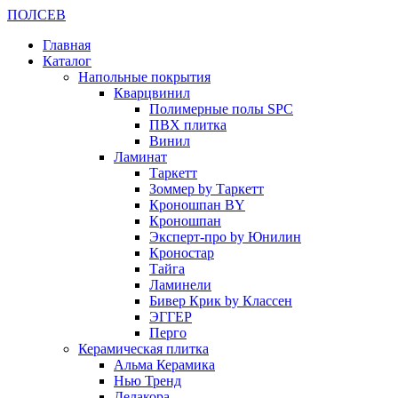
ПОЛ
СЕВ
Главная
Каталог
Напольные покрытия
Кварцвинил
Полимерные полы SPC
ПВХ плитка
Винил
Ламинат
Таркетт
Зоммер by Таркетт
Кроношпан BY
Кроношпан
Эксперт-про by Юнилин
Кроностар
Тайга
Ламинели
Бивер Крик by Классен
ЭГГЕР
Перго
Керамическая плитка
Альма Керамика
Нью Тренд
Делакора