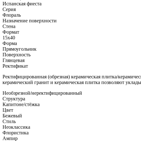
Испанская фиеста
Серия
Флораль
Назначение поверхности
Стена
Формат
15x40
Форма
Прямоугольник
Поверхность
Глянцевая
Ректификат
Ректифицированная (обрезная) керамическая плитка/керамичес
керамический гранит и керамическая плитка позволяют уклад
Необзрезной/неректифицированный
Структура
Капитоне/стёжка
Цвет
Бежевый
Стиль
Неоклассика
Флористика
Ампир