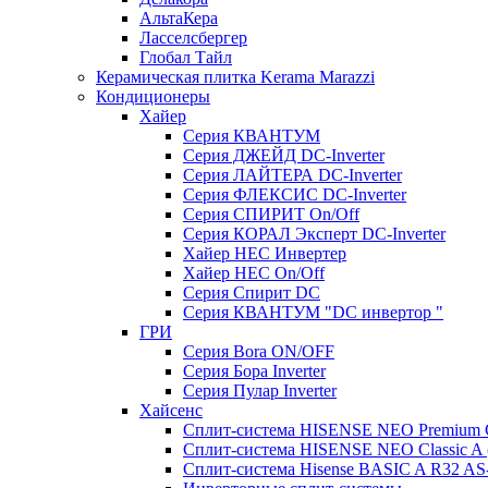
АльтаКера
Ласселсбергер
Глобал Тайл
Керамическая плитка Kerama Marazzi
Кондиционеры
Хайер
Серия КВАНТУМ
Серия ДЖЕЙД DC-Inverter
Серия ЛАЙТЕРА DC-Inverter
Серия ФЛЕКСИС DC-Inverter
Серия СПИРИТ On/Off
Серия КОРАЛ Эксперт DC-Inverter
Хайер HEC Инвертер
Хайер HEC On/Off
Серия Спирит DC
Серия КВАНТУМ "DC инвертор "
ГРИ
Серия Bora ON/OFF
Серия Бора Inverter
Серия Пулар Inverter
Хайсенс
Сплит-система HISENSE NEO Premium
Сплит-система HISENSE NEO Classic 
Сплит-система Hisense BASIC A R32 