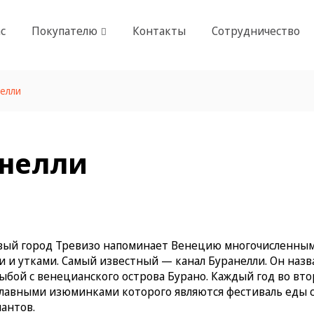
с
Покупателю
Контакты
Сотрудничество
елли
анелли
вый город Тревизо напоминает Венецию многочисленным
и и утками. Самый известный — канал Буранелли. Он назв
ыбой с венецианского острова Бурано. Каждый год во вт
главными изюминками которого являются фестиваль еды с
антов.