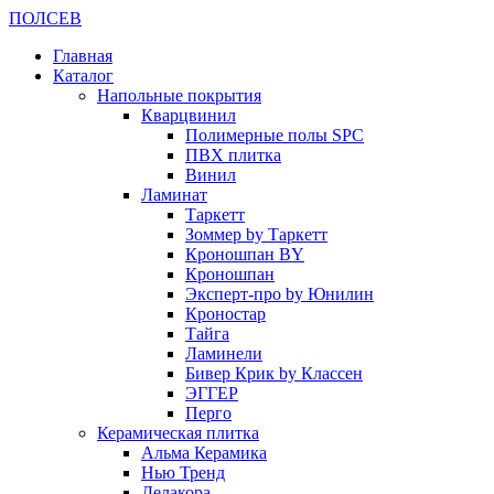
ПОЛ
СЕВ
Главная
Каталог
Напольные покрытия
Кварцвинил
Полимерные полы SPC
ПВХ плитка
Винил
Ламинат
Таркетт
Зоммер by Таркетт
Кроношпан BY
Кроношпан
Эксперт-про by Юнилин
Кроностар
Тайга
Ламинели
Бивер Крик by Классен
ЭГГЕР
Перго
Керамическая плитка
Альма Керамика
Нью Тренд
Делакора