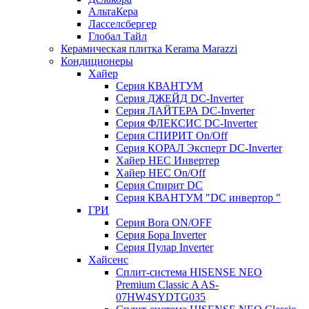
АльтаКера
Ласселсбергер
Глобал Тайл
Керамическая плитка Kerama Marazzi
Кондиционеры
Хайер
Серия КВАНТУМ
Серия ДЖЕЙД DC-Inverter
Серия ЛАЙТЕРА DC-Inverter
Серия ФЛЕКСИС DC-Inverter
Серия СПИРИТ On/Off
Серия КОРАЛ Эксперт DC-Inverter
Хайер HEC Инвертер
Хайер HEC On/Off
Серия Спирит DC
Серия КВАНТУМ "DC инвертор "
ГРИ
Серия Bora ON/OFF
Серия Бора Inverter
Серия Пулар Inverter
Хайсенс
Сплит-система HISENSE NEO
Premium Classic A AS-
07HW4SYDTG035