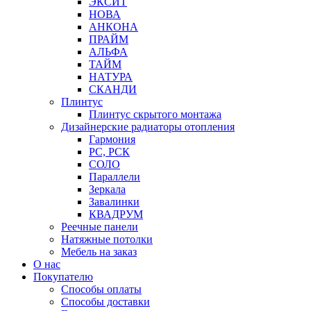
ЭКСИТ
НОВА
АНКОНА
ПРАЙМ
АЛЬФА
ТАЙМ
НАТУРА
СКАНДИ
Плинтус
Плинтус скрытого монтажа
Дизайнерские радиаторы отопления
Гармония
РС, РСК
СОЛО
Параллели
Зеркала
Завалинки
КВАДРУМ
Реечные панели
Натяжные потолки
Мебель на заказ
О нас
Покупателю
Способы оплаты
Способы доставки