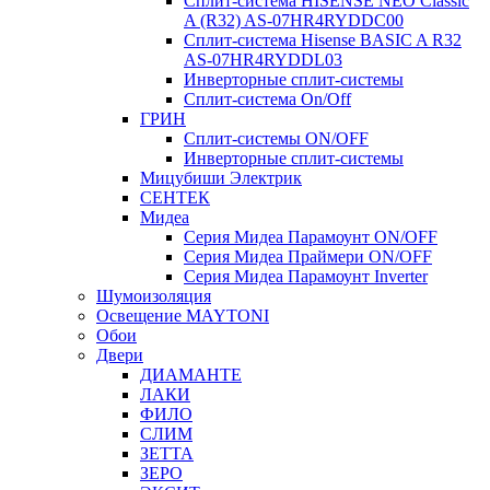
Сплит-система HISENSE NEO Classic
A (R32) AS-07HR4RYDDC00
Сплит-система Hisense BASIC A R32
AS-07HR4RYDDL03
Инверторные сплит-системы
Сплит-система On/Off
ГРИН
Сплит-системы ON/OFF
Инверторные сплит-системы
Мицубиши Электрик
СЕНТЕК
Мидеа
Серия Мидеа Парамоунт ON/OFF
Серия Мидеа Праймери ON/OFF
Серия Мидеа Парамоунт Inverter
Шумоизоляция
Освещение MAYTONI
Обои
Двери
ДИАМАНТЕ
ЛАКИ
ФИЛО
СЛИМ
ЗЕТТА
ЗЕРО