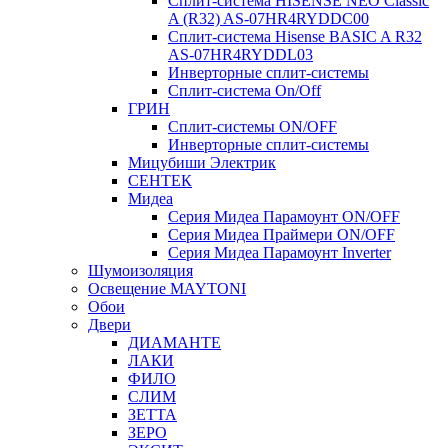
Сплит-система HISENSE NEO Classic
A (R32) AS-07HR4RYDDC00
Сплит-система Hisense BASIC A R32
AS-07HR4RYDDL03
Инверторные сплит-системы
Сплит-система On/Off
ГРИН
Сплит-системы ON/OFF
Инверторные сплит-системы
Мицубиши Электрик
СЕНТЕК
Мидеа
Серия Мидеа Парамоунт ON/OFF
Серия Мидеа Праймери ON/OFF
Серия Мидеа Парамоунт Inverter
Шумоизоляция
Освещение MAYTONI
Обои
Двери
ДИАМАНТЕ
ЛАКИ
ФИЛО
СЛИМ
ЗЕТТА
ЗЕРО