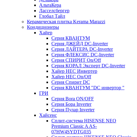
АльтаКера
Ласселсбергер
Глобал Тайл
Керамическая плитка Kerama Marazzi
Кондиционеры
Хайер
Серия КВАНТУМ
Серия ДЖЕЙД DC-Inverter
Серия ЛАЙТЕРА DC-Inverter
Серия ФЛЕКСИС DC-Inverter
Серия СПИРИТ On/Off
Серия КОРАЛ Эксперт DC-Inverter
Хайер HEC Инвертер
Хайер HEC On/Off
Серия Спирит DC
Серия КВАНТУМ "DC инвертор "
ГРИ
Серия Bora ON/OFF
Серия Бора Inverter
Серия Пулар Inverter
Хайсенс
Сплит-система HISENSE NEO
Premium Classic A AS-
07HW4SYDTG035