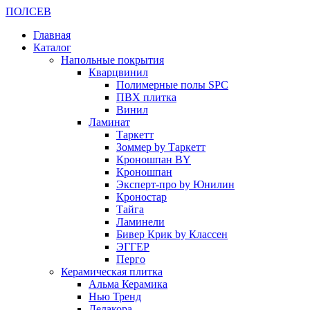
ПОЛ
СЕВ
Главная
Каталог
Напольные покрытия
Кварцвинил
Полимерные полы SPC
ПВХ плитка
Винил
Ламинат
Таркетт
Зоммер by Таркетт
Кроношпан BY
Кроношпан
Эксперт-про by Юнилин
Кроностар
Тайга
Ламинели
Бивер Крик by Классен
ЭГГЕР
Перго
Керамическая плитка
Альма Керамика
Нью Тренд
Делакора