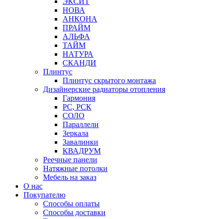
ЭКСИТ
НОВА
АНКОНА
ПРАЙМ
АЛЬФА
ТАЙМ
НАТУРА
СКАНДИ
Плинтус
Плинтус скрытого монтажа
Дизайнерские радиаторы отопления
Гармония
РС, РСК
СОЛО
Параллели
Зеркала
Завалинки
КВАДРУМ
Реечные панели
Натяжные потолки
Мебель на заказ
О нас
Покупателю
Способы оплаты
Способы доставки