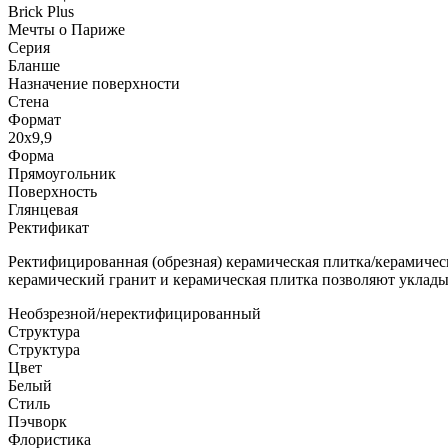
Brick Plus
Мечты о Париже
Серия
Бланше
Назначение поверхности
Стена
Формат
20x9,9
Форма
Прямоугольник
Поверхность
Глянцевая
Ректификат
Ректифицированная (обрезная) керамическая плитка/керамичес
керамический гранит и керамическая плитка позволяют уклад
Необзрезной/неректифицированный
Структура
Структура
Цвет
Белый
Стиль
Пэчворк
Флористика