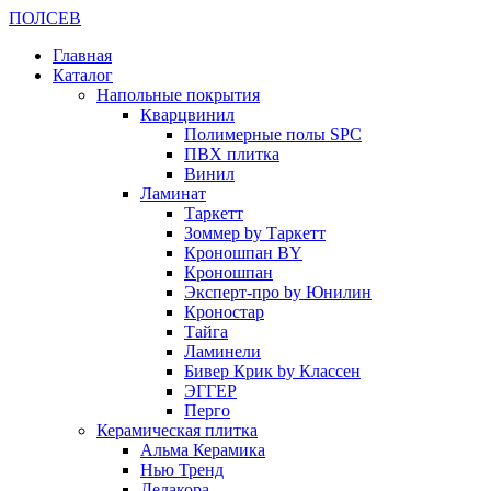
ПОЛ
СЕВ
Главная
Каталог
Напольные покрытия
Кварцвинил
Полимерные полы SPC
ПВХ плитка
Винил
Ламинат
Таркетт
Зоммер by Таркетт
Кроношпан BY
Кроношпан
Эксперт-про by Юнилин
Кроностар
Тайга
Ламинели
Бивер Крик by Классен
ЭГГЕР
Перго
Керамическая плитка
Альма Керамика
Нью Тренд
Делакора