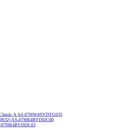
 Classic A AS-07HW4SYDTG035
A (R32) AS-07HR4RYDDC00
AS-07HR4RYDDL03