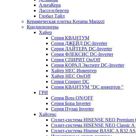
АльтаКера
Ласселсбергер
Глобал Тайл
Керамическая плитка Kerama Marazzi
Кондиционеры
Хайер
Серия КВАНТУМ
Серия ДЖЕЙД DC-Inverter
Серия ЛАЙТЕРА DC-Inverter
Серия ФЛЕКСИС DC-Inverter
Серия СПИРИТ On/Off
Серия КОРАЛ Эксперт DC-Inverter
Хайер HEC Инвертер
Хайер HEC On/Off
Серия Спирит DC
Серия КВАНТУМ "DC инвертор "
ГРИ
Серия Bora ON/OFF
Серия Бора Inverter
Серия Пулар Inverter
Хайсенс
Сплит-система HISENSE NEO Premium
Сплит-система HISENSE NEO Classic 
Сплит-система Hisense BASIC A R32 