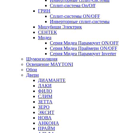
Инверторные сплит-системы
Сплит-система On/Off
ГРИН
Сплит-системы ON/OFF
Инверторные сплит-системы
Мицубиши Электрик
СЕНТЕК
Мидеа
Серия Мидеа Парамоунт ON/OFF
Серия Мидеа Праймери ON/OFF
Серия Мидеа Парамоунт Inverter
Шумоизоляция
Освещение MAYTONI
Обои
Двери
ДИАМАНТЕ
ЛАКИ
ФИЛО
СЛИМ
ЗЕТТА
ЗЕРО
ЭКСИТ
НОВА
АНКОНА
ПРАЙМ