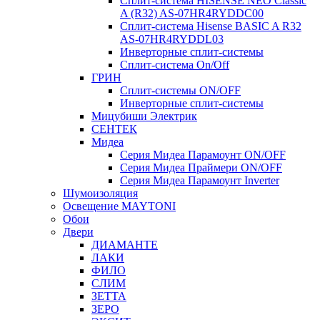
Сплит-система HISENSE NEO Classic
A (R32) AS-07HR4RYDDC00
Сплит-система Hisense BASIC A R32
AS-07HR4RYDDL03
Инверторные сплит-системы
Сплит-система On/Off
ГРИН
Сплит-системы ON/OFF
Инверторные сплит-системы
Мицубиши Электрик
СЕНТЕК
Мидеа
Серия Мидеа Парамоунт ON/OFF
Серия Мидеа Праймери ON/OFF
Серия Мидеа Парамоунт Inverter
Шумоизоляция
Освещение MAYTONI
Обои
Двери
ДИАМАНТЕ
ЛАКИ
ФИЛО
СЛИМ
ЗЕТТА
ЗЕРО