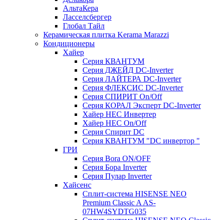
АльтаКера
Ласселсбергер
Глобал Тайл
Керамическая плитка Kerama Marazzi
Кондиционеры
Хайер
Серия КВАНТУМ
Серия ДЖЕЙД DC-Inverter
Серия ЛАЙТЕРА DC-Inverter
Серия ФЛЕКСИС DC-Inverter
Серия СПИРИТ On/Off
Серия КОРАЛ Эксперт DC-Inverter
Хайер HEC Инвертер
Хайер HEC On/Off
Серия Спирит DC
Серия КВАНТУМ "DC инвертор "
ГРИ
Серия Bora ON/OFF
Серия Бора Inverter
Серия Пулар Inverter
Хайсенс
Сплит-система HISENSE NEO
Premium Classic A AS-
07HW4SYDTG035