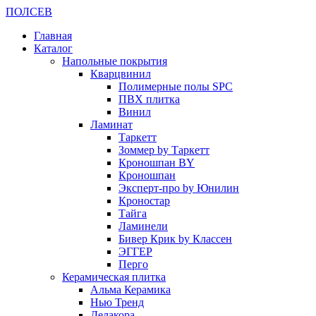
ПОЛ
СЕВ
Главная
Каталог
Напольные покрытия
Кварцвинил
Полимерные полы SPC
ПВХ плитка
Винил
Ламинат
Таркетт
Зоммер by Таркетт
Кроношпан BY
Кроношпан
Эксперт-про by Юнилин
Кроностар
Тайга
Ламинели
Бивер Крик by Классен
ЭГГЕР
Перго
Керамическая плитка
Альма Керамика
Нью Тренд
Делакора