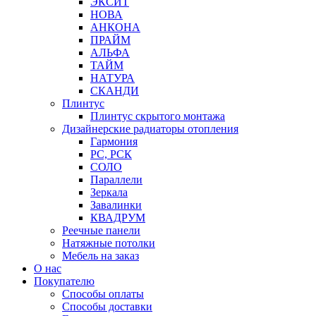
ЭКСИТ
НОВА
АНКОНА
ПРАЙМ
АЛЬФА
ТАЙМ
НАТУРА
СКАНДИ
Плинтус
Плинтус скрытого монтажа
Дизайнерские радиаторы отопления
Гармония
РС, РСК
СОЛО
Параллели
Зеркала
Завалинки
КВАДРУМ
Реечные панели
Натяжные потолки
Мебель на заказ
О нас
Покупателю
Способы оплаты
Способы доставки