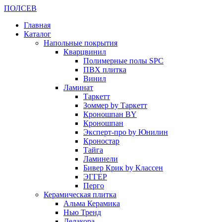
ПОЛ
СЕВ
Главная
Каталог
Напольные покрытия
Кварцвинил
Полимерные полы SPC
ПВХ плитка
Винил
Ламинат
Таркетт
Зоммер by Таркетт
Кроношпан BY
Кроношпан
Эксперт-про by Юнилин
Кроностар
Тайга
Ламинели
Бивер Крик by Классен
ЭГГЕР
Перго
Керамическая плитка
Альма Керамика
Нью Тренд
Делакора