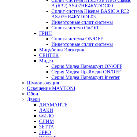
Сплит-система HISENSE NEO Classic
A (R32) AS-07HR4RYDDC00
Сплит-система Hisense BASIC A R32
AS-07HR4RYDDL03
Инверторные сплит-системы
Сплит-система On/Off
ГРИН
Сплит-системы ON/OFF
Инверторные сплит-системы
Мицубиши Электрик
СЕНТЕК
Мидеа
Серия Мидеа Парамоунт ON/OFF
Серия Мидеа Праймери ON/OFF
Серия Мидеа Парамоунт Inverter
Шумоизоляция
Освещение MAYTONI
Обои
Двери
ДИАМАНТЕ
ЛАКИ
ФИЛО
СЛИМ
ЗЕТТА
ЗЕРО