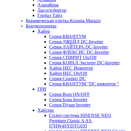
АльтаКера
Ласселсбергер
Глобал Тайл
Керамическая плитка Kerama Marazzi
Кондиционеры
Хайер
Серия КВАНТУМ
Серия ДЖЕЙД DC-Inverter
Серия ЛАЙТЕРА DC-Inverter
Серия ФЛЕКСИС DC-Inverter
Серия СПИРИТ On/Off
Серия КОРАЛ Эксперт DC-Inverter
Хайер HEC Инвертер
Хайер HEC On/Off
Серия Спирит DC
Серия КВАНТУМ "DC инвертор "
ГРИ
Серия Bora ON/OFF
Серия Бора Inverter
Серия Пулар Inverter
Хайсенс
Сплит-система HISENSE NEO
Premium Classic A AS-
07HW4SYDTG035