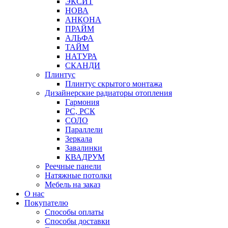
ЭКСИТ
НОВА
АНКОНА
ПРАЙМ
АЛЬФА
ТАЙМ
НАТУРА
СКАНДИ
Плинтус
Плинтус скрытого монтажа
Дизайнерские радиаторы отопления
Гармония
РС, РСК
СОЛО
Параллели
Зеркала
Завалинки
КВАДРУМ
Реечные панели
Натяжные потолки
Мебель на заказ
О нас
Покупателю
Способы оплаты
Способы доставки