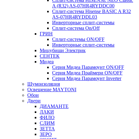
Сплит-система HISENSE NEO Classic
A (R32) AS-07HR4RYDDC00
Сплит-система Hisense BASIC A R32
AS-07HR4RYDDL03
Инверторные сплит-системы
Сплит-система On/Off
ГРИН
Сплит-системы ON/OFF
Инверторные сплит-системы
Мицубиши Электрик
СЕНТЕК
Мидеа
Серия Мидеа Парамоунт ON/OFF
Серия Мидеа Праймери ON/OFF
Серия Мидеа Парамоунт Inverter
Шумоизоляция
Освещение MAYTONI
Обои
Двери
ДИАМАНТЕ
ЛАКИ
ФИЛО
СЛИМ
ЗЕТТА
ЗЕРО