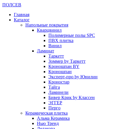
ПОЛ
СЕВ
Главная
Каталог
Напольные покрытия
Кварцвинил
Полимерные полы SPC
ПВХ плитка
Винил
Ламинат
Таркетт
Зоммер by Таркетт
Кроношпан BY
Кроношпан
Эксперт-про by Юнилин
Кроностар
Тайга
Ламинели
Бивер Крик by Классен
ЭГГЕР
Перго
Керамическая плитка
Альма Керамика
Нью Тренд
Делакора