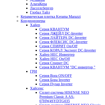
АльтаКера
Ласселсбергер
Глобал Тайл
Керамическая плитка Kerama Marazzi
Кондиционеры
Хайер
Серия КВАНТУМ
Серия ДЖЕЙД DC-Inverter
Серия ЛАЙТЕРА DC-Inverter
Серия ФЛЕКСИС DC-Inverter
Серия СПИРИТ On/Off
Серия КОРАЛ Эксперт DC-Inverter
Хайер HEC Инвертер
Хайер HEC On/Off
Серия Спирит DC
Серия КВАНТУМ "DC инвертор "
ГРИ
Серия Bora ON/OFF
Серия Бора Inverter
Серия Пулар Inverter
Хайсенс
Сплит-система HISENSE NEO
Premium Classic A AS-
07HW4SYDTG035