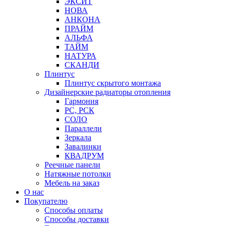
ЭКСИТ
НОВА
АНКОНА
ПРАЙМ
АЛЬФА
ТАЙМ
НАТУРА
СКАНДИ
Плинтус
Плинтус скрытого монтажа
Дизайнерские радиаторы отопления
Гармония
РС, РСК
СОЛО
Параллели
Зеркала
Завалинки
КВАДРУМ
Реечные панели
Натяжные потолки
Мебель на заказ
О нас
Покупателю
Способы оплаты
Способы доставки