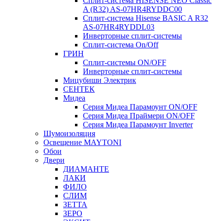
Сплит-система HISENSE NEO Classic
A (R32) AS-07HR4RYDDC00
Сплит-система Hisense BASIC A R32
AS-07HR4RYDDL03
Инверторные сплит-системы
Сплит-система On/Off
ГРИН
Сплит-системы ON/OFF
Инверторные сплит-системы
Мицубиши Электрик
СЕНТЕК
Мидеа
Серия Мидеа Парамоунт ON/OFF
Серия Мидеа Праймери ON/OFF
Серия Мидеа Парамоунт Inverter
Шумоизоляция
Освещение MAYTONI
Обои
Двери
ДИАМАНТЕ
ЛАКИ
ФИЛО
СЛИМ
ЗЕТТА
ЗЕРО