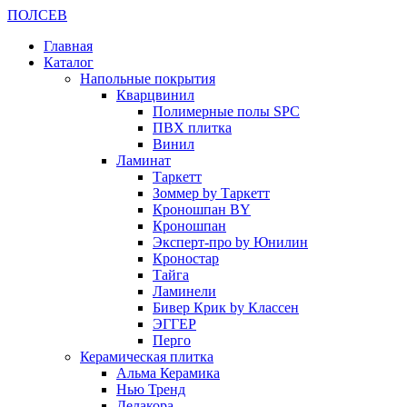
ПОЛ
СЕВ
Главная
Каталог
Напольные покрытия
Кварцвинил
Полимерные полы SPC
ПВХ плитка
Винил
Ламинат
Таркетт
Зоммер by Таркетт
Кроношпан BY
Кроношпан
Эксперт-про by Юнилин
Кроностар
Тайга
Ламинели
Бивер Крик by Классен
ЭГГЕР
Перго
Керамическая плитка
Альма Керамика
Нью Тренд
Делакора