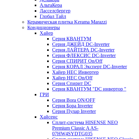
АльтаКера
Ласселсбергер
Глобал Тайл
Керамическая плитка Kerama Marazzi
Кондиционеры
Хайер
Серия КВАНТУМ
Серия ДЖЕЙД DC-Inverter
Серия ЛАЙТЕРА DC-Inverter
Серия ФЛЕКСИС DC-Inverter
Серия СПИРИТ On/Off
Серия КОРАЛ Эксперт DC-Inverter
Хайер HEC Инвертер
Хайер HEC On/Off
Серия Спирит DC
Серия КВАНТУМ "DC инвертор "
ГРИ
Серия Bora ON/OFF
Серия Бора Inverter
Серия Пулар Inverter
Хайсенс
Сплит-система HISENSE NEO
Premium Classic A AS-
07HW4SYDTG035