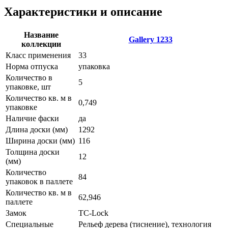
Характеристики и описание
Название
Gallery 1233
коллекции
Класс применения
33
Норма отпуска
упаковка
Количество в
5
упаковке, шт
Количество кв. м в
0,749
упаковке
Наличие фаски
да
Длина доски (мм)
1292
Ширина доски (мм)
116
Толщина доски
12
(мм)
Количество
84
упаковок в паллете
Количество кв. м в
62,946
паллете
Замок
TС-Lock
Специальные
Рельеф дерева (тиснение), технология