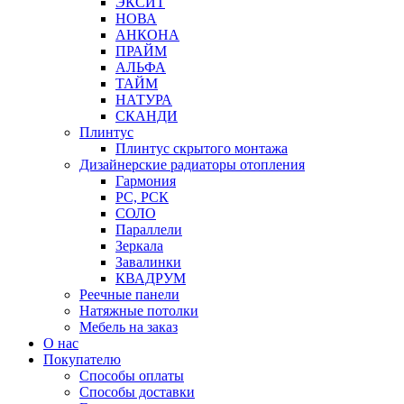
ЭКСИТ
НОВА
АНКОНА
ПРАЙМ
АЛЬФА
ТАЙМ
НАТУРА
СКАНДИ
Плинтус
Плинтус скрытого монтажа
Дизайнерские радиаторы отопления
Гармония
РС, РСК
СОЛО
Параллели
Зеркала
Завалинки
КВАДРУМ
Реечные панели
Натяжные потолки
Мебель на заказ
О нас
Покупателю
Способы оплаты
Способы доставки