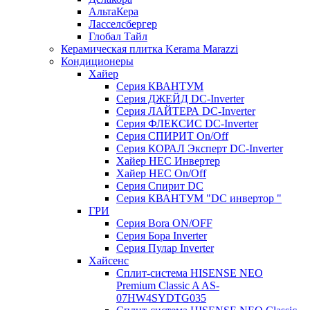
АльтаКера
Ласселсбергер
Глобал Тайл
Керамическая плитка Kerama Marazzi
Кондиционеры
Хайер
Серия КВАНТУМ
Серия ДЖЕЙД DC-Inverter
Серия ЛАЙТЕРА DC-Inverter
Серия ФЛЕКСИС DC-Inverter
Серия СПИРИТ On/Off
Серия КОРАЛ Эксперт DC-Inverter
Хайер HEC Инвертер
Хайер HEC On/Off
Серия Спирит DC
Серия КВАНТУМ "DC инвертор "
ГРИ
Серия Bora ON/OFF
Серия Бора Inverter
Серия Пулар Inverter
Хайсенс
Сплит-система HISENSE NEO
Premium Classic A AS-
07HW4SYDTG035