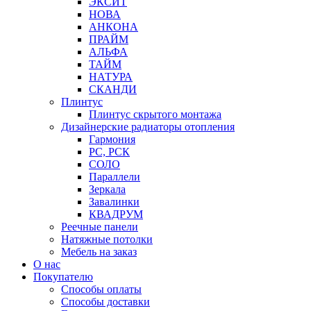
ЭКСИТ
НОВА
АНКОНА
ПРАЙМ
АЛЬФА
ТАЙМ
НАТУРА
СКАНДИ
Плинтус
Плинтус скрытого монтажа
Дизайнерские радиаторы отопления
Гармония
РС, РСК
СОЛО
Параллели
Зеркала
Завалинки
КВАДРУМ
Реечные панели
Натяжные потолки
Мебель на заказ
О нас
Покупателю
Способы оплаты
Способы доставки