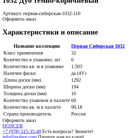
1032 Дуб темно-коричневый
Артикул:
первая-сибирская-1032-110
Оформить заказ
Характеристики и описание
Название коллекции
Первая Сибирская 1032
Класс применения
32
Количество в упаковке, шт
6
Количество кв. м в упаковке
1,503
Наличие фаски
да (4V)
Длина доски (мм)
1292
Ширина доски (мм)
194
Толщина доски (мм)
10
Количество упаковок в паллете
60
Количество кв. м в паллете
90,18
Страна производитель
Россия
Оформить заказ
ПОЛ
СЕВ
+7 (978) 515-35-40
Есть вопросы? Звоните!
info@polsev.com
Пишите нам на e-mail