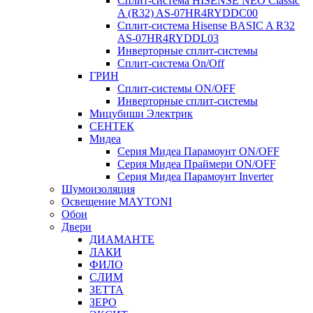
Сплит-система HISENSE NEO Classic
A (R32) AS-07HR4RYDDC00
Сплит-система Hisense BASIC A R32
AS-07HR4RYDDL03
Инверторные сплит-системы
Сплит-система On/Off
ГРИН
Сплит-системы ON/OFF
Инверторные сплит-системы
Мицубиши Электрик
СЕНТЕК
Мидеа
Серия Мидеа Парамоунт ON/OFF
Серия Мидеа Праймери ON/OFF
Серия Мидеа Парамоунт Inverter
Шумоизоляция
Освещение MAYTONI
Обои
Двери
ДИАМАНТЕ
ЛАКИ
ФИЛО
СЛИМ
ЗЕТТА
ЗЕРО