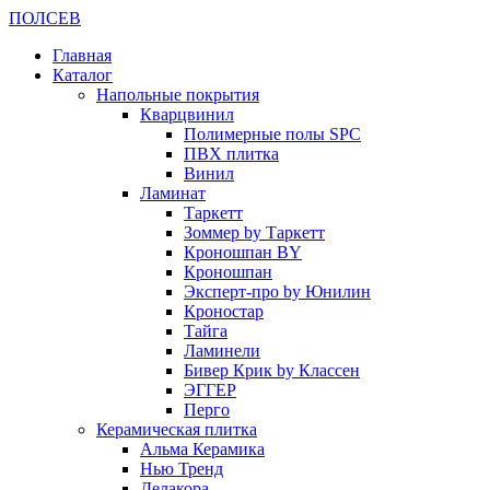
ПОЛ
СЕВ
Главная
Каталог
Напольные покрытия
Кварцвинил
Полимерные полы SPC
ПВХ плитка
Винил
Ламинат
Таркетт
Зоммер by Таркетт
Кроношпан BY
Кроношпан
Эксперт-про by Юнилин
Кроностар
Тайга
Ламинели
Бивер Крик by Классен
ЭГГЕР
Перго
Керамическая плитка
Альма Керамика
Нью Тренд
Делакора