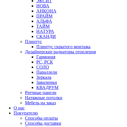
ЭКСИТ
НОВА
АНКОНА
ПРАЙМ
АЛЬФА
ТАЙМ
НАТУРА
СКАНДИ
Плинтус
Плинтус скрытого монтажа
Дизайнерские радиаторы отопления
Гармония
РС, РСК
СОЛО
Параллели
Зеркала
Завалинки
КВАДРУМ
Реечные панели
Натяжные потолки
Мебель на заказ
О нас
Покупателю
Способы оплаты
Способы доставки