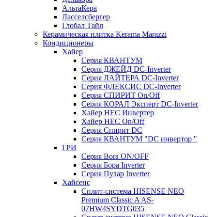
АльтаКера
Ласселсбергер
Глобал Тайл
Керамическая плитка Kerama Marazzi
Кондиционеры
Хайер
Серия КВАНТУМ
Серия ДЖЕЙД DC-Inverter
Серия ЛАЙТЕРА DC-Inverter
Серия ФЛЕКСИС DC-Inverter
Серия СПИРИТ On/Off
Серия КОРАЛ Эксперт DC-Inverter
Хайер HEC Инвертер
Хайер HEC On/Off
Серия Спирит DC
Серия КВАНТУМ "DC инвертор "
ГРИ
Серия Bora ON/OFF
Серия Бора Inverter
Серия Пулар Inverter
Хайсенс
Сплит-система HISENSE NEO
Premium Classic A AS-
07HW4SYDTG035