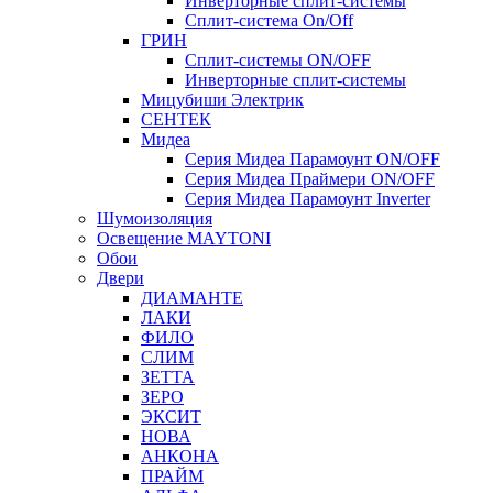
Инверторные сплит-системы
Сплит-система On/Off
ГРИН
Сплит-системы ON/OFF
Инверторные сплит-системы
Мицубиши Электрик
СЕНТЕК
Мидеа
Серия Мидеа Парамоунт ON/OFF
Серия Мидеа Праймери ON/OFF
Серия Мидеа Парамоунт Inverter
Шумоизоляция
Освещение MAYTONI
Обои
Двери
ДИАМАНТЕ
ЛАКИ
ФИЛО
СЛИМ
ЗЕТТА
ЗЕРО
ЭКСИТ
НОВА
АНКОНА
ПРАЙМ