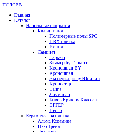
ПОЛ
СЕВ
Главная
Каталог
Напольные покрытия
Кварцвинил
Полимерные полы SPC
ПВХ плитка
Винил
Ламинат
Таркетт
Зоммер by Таркетт
Кроношпан BY
Кроношпан
Эксперт-про by Юнилин
Кроностар
Тайга
Ламинели
Бивер Крик by Классен
ЭГГЕР
Перго
Керамическая плитка
Альма Керамика
Нью Тренд
Делакора