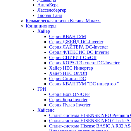
АльтаКера
Ласселсбергер
Глобал Тайл
Керамическая плитка Kerama Marazzi
Кондиционеры
Хайер
Серия КВАНТУМ
Серия ДЖЕЙД DC-Inverter
Серия ЛАЙТЕРА DC-Inverter
Серия ФЛЕКСИС DC-Inverter
Серия СПИРИТ On/Off
Серия КОРАЛ Эксперт DC-Inverter
Хайер HEC Инвертер
Хайер HEC On/Off
Серия Спирит DC
Серия КВАНТУМ "DC инвертор "
ГРИ
Серия Bora ON/OFF
Серия Бора Inverter
Серия Пулар Inverter
Хайсенс
Сплит-система HISENSE NEO Premium
Сплит-система HISENSE NEO Classic 
Сплит-система Hisense BASIC A R32 