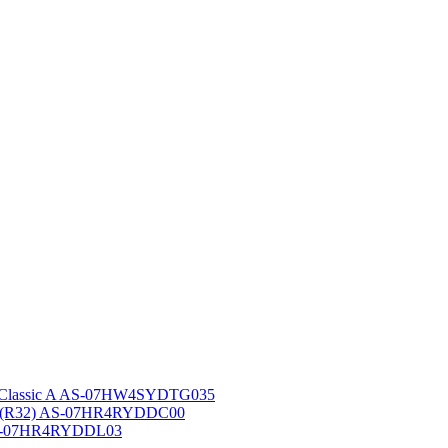
 Classic A AS-07HW4SYDTG035
A (R32) AS-07HR4RYDDC00
AS-07HR4RYDDL03