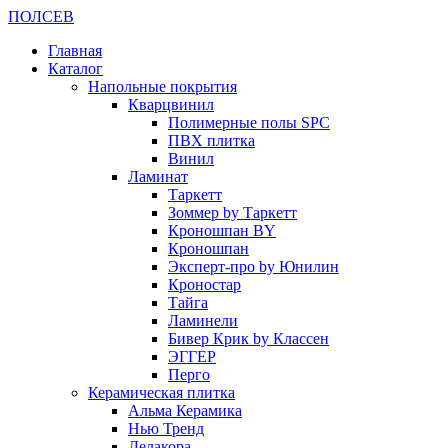
ПОЛ
СЕВ
Главная
Каталог
Напольные покрытия
Кварцвинил
Полимерные полы SPC
ПВХ плитка
Винил
Ламинат
Таркетт
Зоммер by Таркетт
Кроношпан BY
Кроношпан
Эксперт-про by Юнилин
Кроностар
Тайга
Ламинели
Бивер Крик by Классен
ЭГГЕР
Перго
Керамическая плитка
Альма Керамика
Нью Тренд
Делакора