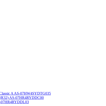
 Classic A AS-07HW4SYDTG035
A (R32) AS-07HR4RYDDC00
AS-07HR4RYDDL03