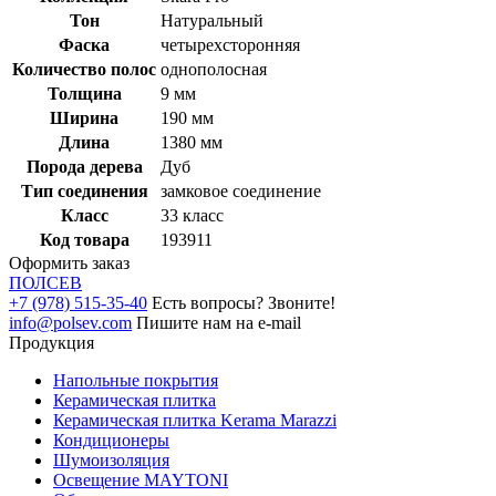
Тон
Натуральный
Фаска
четырехсторонняя
Количество полос
однополосная
Толщина
9 мм
Ширина
190 мм
Длина
1380 мм
Порода дерева
Дуб
Тип соединения
замковое соединение
Класс
33 класс
Код товара
193911
Оформить заказ
ПОЛ
СЕВ
+7 (978) 515-35-40
Есть вопросы? Звоните!
info@polsev.com
Пишите нам на e-mail
Продукция
Напольные покрытия
Керамическая плитка
Керамическая плитка Kerama Marazzi
Кондиционеры
Шумоизоляция
Освещение MAYTONI