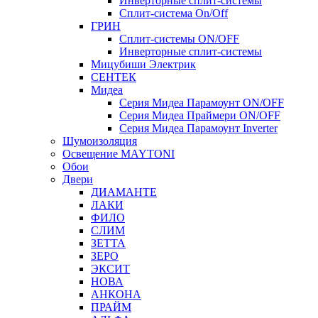
Инверторные сплит-системы
Сплит-система On/Off
ГРИН
Сплит-системы ON/OFF
Инверторные сплит-системы
Мицубиши Электрик
СЕНТЕК
Мидеа
Серия Мидеа Парамоунт ON/OFF
Серия Мидеа Праймери ON/OFF
Серия Мидеа Парамоунт Inverter
Шумоизоляция
Освещение MAYTONI
Обои
Двери
ДИАМАНТЕ
ЛАКИ
ФИЛО
СЛИМ
ЗЕТТА
ЗЕРО
ЭКСИТ
НОВА
АНКОНА
ПРАЙМ