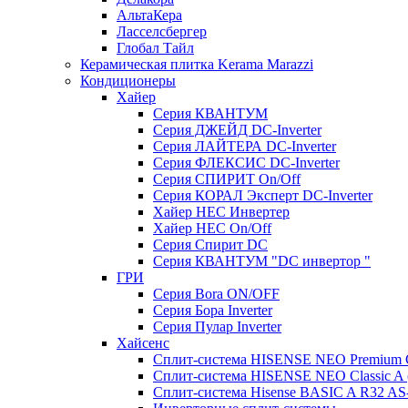
АльтаКера
Ласселсбергер
Глобал Тайл
Керамическая плитка Kerama Marazzi
Кондиционеры
Хайер
Серия КВАНТУМ
Серия ДЖЕЙД DC-Inverter
Серия ЛАЙТЕРА DC-Inverter
Серия ФЛЕКСИС DC-Inverter
Серия СПИРИТ On/Off
Серия КОРАЛ Эксперт DC-Inverter
Хайер HEC Инвертер
Хайер HEC On/Off
Серия Спирит DC
Серия КВАНТУМ "DC инвертор "
ГРИ
Серия Bora ON/OFF
Серия Бора Inverter
Серия Пулар Inverter
Хайсенс
Сплит-система HISENSE NEO Premium
Сплит-система HISENSE NEO Classic 
Сплит-система Hisense BASIC A R32 