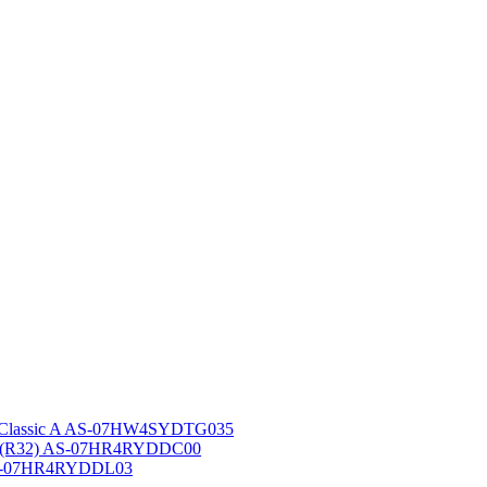
 Classic A AS-07HW4SYDTG035
A (R32) AS-07HR4RYDDC00
AS-07HR4RYDDL03