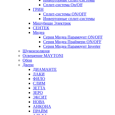
Инверторные сплит-системы
Сплит-система On/Off
ГРИН
Сплит-системы ON/OFF
Инверторные сплит-системы
Мицубиши Электрик
СЕНТЕК
Мидеа
Серия Мидеа Парамоунт ON/OFF
Серия Мидеа Праймери ON/OFF
Серия Мидеа Парамоунт Inverter
Шумоизоляция
Освещение MAYTONI
Обои
Двери
ДИАМАНТЕ
ЛАКИ
ФИЛО
СЛИМ
ЗЕТТА
ЗЕРО
ЭКСИТ
НОВА
АНКОНА
ПРАЙМ