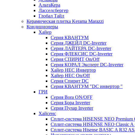
АльтаКера
Ласселсбергер
Глобал Тайл
Керамическая плитка Kerama Marazzi
Кондиционеры
Хайер
Серия КВАНТУМ
Серия ДЖЕЙД DC-Inverter
Серия ЛАЙТЕРА DC-Inverter
Серия ФЛЕКСИС DC-Inverter
Серия СПИРИТ On/Off
Серия КОРАЛ Эксперт DC-Inverter
Хайер HEC Инвертер
Хайер HEC On/Off
Серия Спирит DC
Серия КВАНТУМ "DC инвертор "
ГРИ
Серия Bora ON/OFF
Серия Бора Inverter
Серия Пулар Inverter
Хайсенс
Сплит-система HISENSE NEO Premium
Сплит-система HISENSE NEO Classic 
Сплит-система Hisense BASIC A R32 