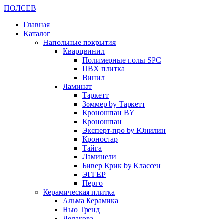
ПОЛ
СЕВ
Главная
Каталог
Напольные покрытия
Кварцвинил
Полимерные полы SPC
ПВХ плитка
Винил
Ламинат
Таркетт
Зоммер by Таркетт
Кроношпан BY
Кроношпан
Эксперт-про by Юнилин
Кроностар
Тайга
Ламинели
Бивер Крик by Классен
ЭГГЕР
Перго
Керамическая плитка
Альма Керамика
Нью Тренд
Делакора