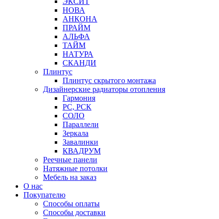
ЭКСИТ
НОВА
АНКОНА
ПРАЙМ
АЛЬФА
ТАЙМ
НАТУРА
СКАНДИ
Плинтус
Плинтус скрытого монтажа
Дизайнерские радиаторы отопления
Гармония
РС, РСК
СОЛО
Параллели
Зеркала
Завалинки
КВАДРУМ
Реечные панели
Натяжные потолки
Мебель на заказ
О нас
Покупателю
Способы оплаты
Способы доставки