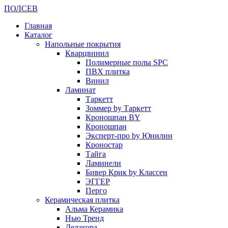
ПОЛ
СЕВ
Главная
Каталог
Напольные покрытия
Кварцвинил
Полимерные полы SPC
ПВХ плитка
Винил
Ламинат
Таркетт
Зоммер by Таркетт
Кроношпан BY
Кроношпан
Эксперт-про by Юнилин
Кроностар
Тайга
Ламинели
Бивер Крик by Классен
ЭГГЕР
Перго
Керамическая плитка
Альма Керамика
Нью Тренд
Делакора