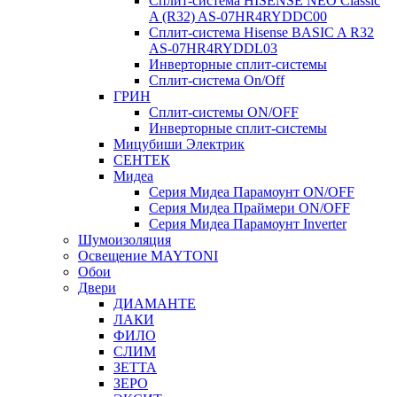
Сплит-система HISENSE NEO Classic
A (R32) AS-07HR4RYDDC00
Сплит-система Hisense BASIC A R32
AS-07HR4RYDDL03
Инверторные сплит-системы
Сплит-система On/Off
ГРИН
Сплит-системы ON/OFF
Инверторные сплит-системы
Мицубиши Электрик
СЕНТЕК
Мидеа
Серия Мидеа Парамоунт ON/OFF
Серия Мидеа Праймери ON/OFF
Серия Мидеа Парамоунт Inverter
Шумоизоляция
Освещение MAYTONI
Обои
Двери
ДИАМАНТЕ
ЛАКИ
ФИЛО
СЛИМ
ЗЕТТА
ЗЕРО