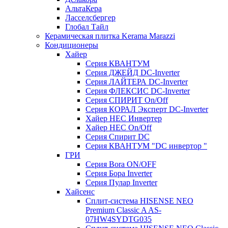
АльтаКера
Ласселсбергер
Глобал Тайл
Керамическая плитка Kerama Marazzi
Кондиционеры
Хайер
Серия КВАНТУМ
Серия ДЖЕЙД DC-Inverter
Серия ЛАЙТЕРА DC-Inverter
Серия ФЛЕКСИС DC-Inverter
Серия СПИРИТ On/Off
Серия КОРАЛ Эксперт DC-Inverter
Хайер HEC Инвертер
Хайер HEC On/Off
Серия Спирит DC
Серия КВАНТУМ "DC инвертор "
ГРИ
Серия Bora ON/OFF
Серия Бора Inverter
Серия Пулар Inverter
Хайсенс
Сплит-система HISENSE NEO
Premium Classic A AS-
07HW4SYDTG035