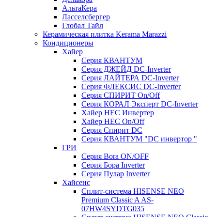
АльтаКера
Ласселсбергер
Глобал Тайл
Керамическая плитка Kerama Marazzi
Кондиционеры
Хайер
Серия КВАНТУМ
Серия ДЖЕЙД DC-Inverter
Серия ЛАЙТЕРА DC-Inverter
Серия ФЛЕКСИС DC-Inverter
Серия СПИРИТ On/Off
Серия КОРАЛ Эксперт DC-Inverter
Хайер HEC Инвертер
Хайер HEC On/Off
Серия Спирит DC
Серия КВАНТУМ "DC инвертор "
ГРИ
Серия Bora ON/OFF
Серия Бора Inverter
Серия Пулар Inverter
Хайсенс
Сплит-система HISENSE NEO
Premium Classic A AS-
07HW4SYDTG035