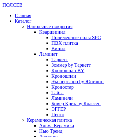
ПОЛ
СЕВ
Главная
Каталог
Напольные покрытия
Кварцвинил
Полимерные полы SPC
ПВХ плитка
Винил
Ламинат
Таркетт
Зоммер by Таркетт
Кроношпан BY
Кроношпан
Эксперт-про by Юнилин
Кроностар
Тайга
Ламинели
Бивер Крик by Классен
ЭГГЕР
Перго
Керамическая плитка
Альма Керамика
Нью Тренд
Делакора