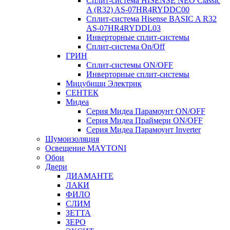
Сплит-система HISENSE NEO Classic
A (R32) AS-07HR4RYDDC00
Сплит-система Hisense BASIC A R32
AS-07HR4RYDDL03
Инверторные сплит-системы
Сплит-система On/Off
ГРИН
Сплит-системы ON/OFF
Инверторные сплит-системы
Мицубиши Электрик
СЕНТЕК
Мидеа
Серия Мидеа Парамоунт ON/OFF
Серия Мидеа Праймери ON/OFF
Серия Мидеа Парамоунт Inverter
Шумоизоляция
Освещение MAYTONI
Обои
Двери
ДИАМАНТЕ
ЛАКИ
ФИЛО
СЛИМ
ЗЕТТА
ЗЕРО