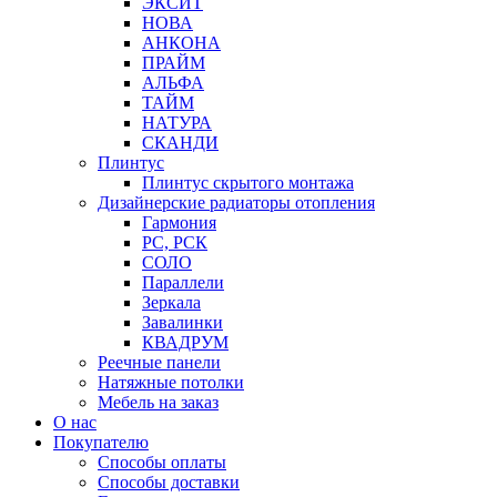
ЭКСИТ
НОВА
АНКОНА
ПРАЙМ
АЛЬФА
ТАЙМ
НАТУРА
СКАНДИ
Плинтус
Плинтус скрытого монтажа
Дизайнерские радиаторы отопления
Гармония
РС, РСК
СОЛО
Параллели
Зеркала
Завалинки
КВАДРУМ
Реечные панели
Натяжные потолки
Мебель на заказ
О нас
Покупателю
Способы оплаты
Способы доставки