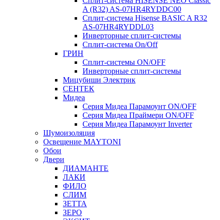
Сплит-система HISENSE NEO Classic
A (R32) AS-07HR4RYDDC00
Сплит-система Hisense BASIC A R32
AS-07HR4RYDDL03
Инверторные сплит-системы
Сплит-система On/Off
ГРИН
Сплит-системы ON/OFF
Инверторные сплит-системы
Мицубиши Электрик
СЕНТЕК
Мидеа
Серия Мидеа Парамоунт ON/OFF
Серия Мидеа Праймери ON/OFF
Серия Мидеа Парамоунт Inverter
Шумоизоляция
Освещение MAYTONI
Обои
Двери
ДИАМАНТЕ
ЛАКИ
ФИЛО
СЛИМ
ЗЕТТА
ЗЕРО