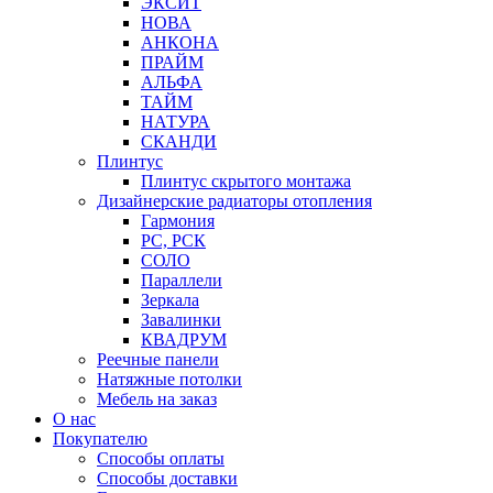
ЭКСИТ
НОВА
АНКОНА
ПРАЙМ
АЛЬФА
ТАЙМ
НАТУРА
СКАНДИ
Плинтус
Плинтус скрытого монтажа
Дизайнерские радиаторы отопления
Гармония
РС, РСК
СОЛО
Параллели
Зеркала
Завалинки
КВАДРУМ
Реечные панели
Натяжные потолки
Мебель на заказ
О нас
Покупателю
Способы оплаты
Способы доставки