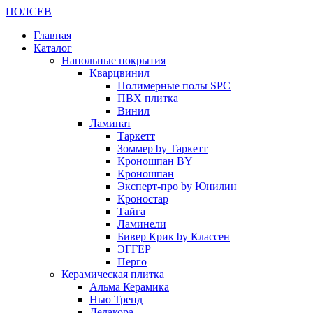
ПОЛ
СЕВ
Главная
Каталог
Напольные покрытия
Кварцвинил
Полимерные полы SPC
ПВХ плитка
Винил
Ламинат
Таркетт
Зоммер by Таркетт
Кроношпан BY
Кроношпан
Эксперт-про by Юнилин
Кроностар
Тайга
Ламинели
Бивер Крик by Классен
ЭГГЕР
Перго
Керамическая плитка
Альма Керамика
Нью Тренд
Делакора