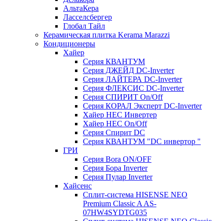
АльтаКера
Ласселсбергер
Глобал Тайл
Керамическая плитка Kerama Marazzi
Кондиционеры
Хайер
Серия КВАНТУМ
Серия ДЖЕЙД DC-Inverter
Серия ЛАЙТЕРА DC-Inverter
Серия ФЛЕКСИС DC-Inverter
Серия СПИРИТ On/Off
Серия КОРАЛ Эксперт DC-Inverter
Хайер HEC Инвертер
Хайер HEC On/Off
Серия Спирит DC
Серия КВАНТУМ "DC инвертор "
ГРИ
Серия Bora ON/OFF
Серия Бора Inverter
Серия Пулар Inverter
Хайсенс
Сплит-система HISENSE NEO
Premium Classic A AS-
07HW4SYDTG035