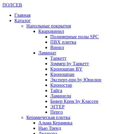
ПОЛ
СЕВ
Главная
Каталог
Напольные покрытия
Кварцвинил
Полимерные полы SPC
ПВХ плитка
Винил
Ламинат
Таркетт
Зоммер by Таркетт
Кроношпан BY
Кроношпан
Эксперт-про by Юнилин
Кроностар
Тайга
Ламинели
Бивер Крик by Классен
ЭГГЕР
Перго
Керамическая плитка
Альма Керамика
Нью Тренд
Делакора