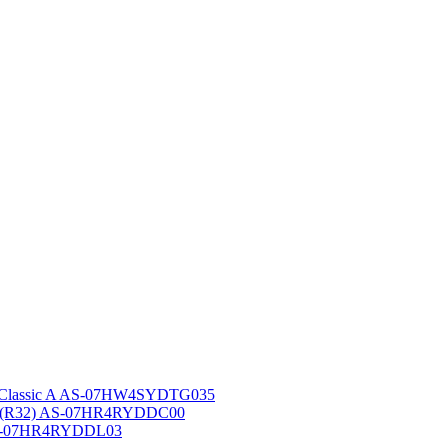
 Classic A AS-07HW4SYDTG035
A (R32) AS-07HR4RYDDC00
AS-07HR4RYDDL03