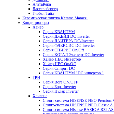
АльтаКера
Ласселсбергер
Глобал Тайл
Керамическая плитка Kerama Marazzi
Кондиционеры
Хайер
Серия КВАНТУМ
Серия ДЖЕЙД DC-Inverter
Серия ЛАЙТЕРА DC-Inverter
Серия ФЛЕКСИС DC-Inverter
Серия СПИРИТ On/Off
Серия КОРАЛ Эксперт DC-Inverter
Хайер HEC Инвертер
Хайер HEC On/Off
Серия Спирит DC
Серия КВАНТУМ "DC инвертор "
ГРИ
Серия Bora ON/OFF
Серия Бора Inverter
Серия Пулар Inverter
Хайсенс
Сплит-система HISENSE NEO Premium
Сплит-система HISENSE NEO Classic 
Сплит-система Hisense BASIC A R32 