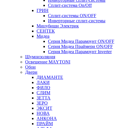
Инверторные сплит-системы
Сплит-система On/Off
ГРИН
Сплит-системы ON/OFF
Инверторные сплит-системы
Мицубиши Электрик
СЕНТЕК
Мидеа
Серия Мидеа Парамоунт ON/OFF
Серия Мидеа Праймери ON/OFF
Серия Мидеа Парамоунт Inverter
Шумоизоляция
Освещение MAYTONI
Обои
Двери
ДИАМАНТЕ
ЛАКИ
ФИЛО
СЛИМ
ЗЕТТА
ЗЕРО
ЭКСИТ
НОВА
АНКОНА
ПРАЙМ