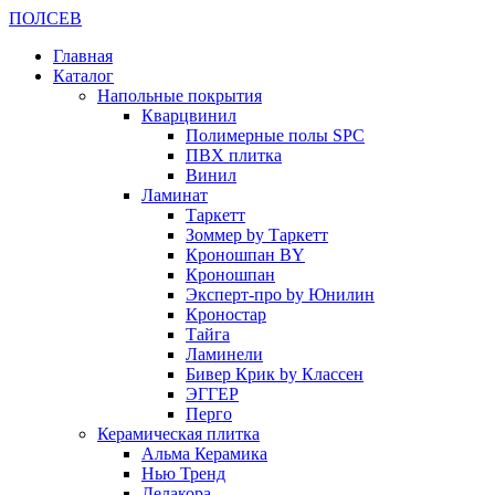
ПОЛ
СЕВ
Главная
Каталог
Напольные покрытия
Кварцвинил
Полимерные полы SPC
ПВХ плитка
Винил
Ламинат
Таркетт
Зоммер by Таркетт
Кроношпан BY
Кроношпан
Эксперт-про by Юнилин
Кроностар
Тайга
Ламинели
Бивер Крик by Классен
ЭГГЕР
Перго
Керамическая плитка
Альма Керамика
Нью Тренд
Делакора