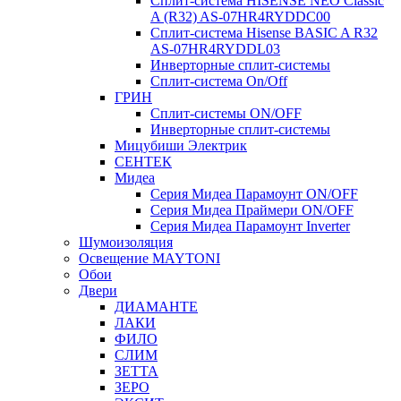
Сплит-система HISENSE NEO Classic
A (R32) AS-07HR4RYDDC00
Сплит-система Hisense BASIC A R32
AS-07HR4RYDDL03
Инверторные сплит-системы
Сплит-система On/Off
ГРИН
Сплит-системы ON/OFF
Инверторные сплит-системы
Мицубиши Электрик
СЕНТЕК
Мидеа
Серия Мидеа Парамоунт ON/OFF
Серия Мидеа Праймери ON/OFF
Серия Мидеа Парамоунт Inverter
Шумоизоляция
Освещение MAYTONI
Обои
Двери
ДИАМАНТЕ
ЛАКИ
ФИЛО
СЛИМ
ЗЕТТА
ЗЕРО