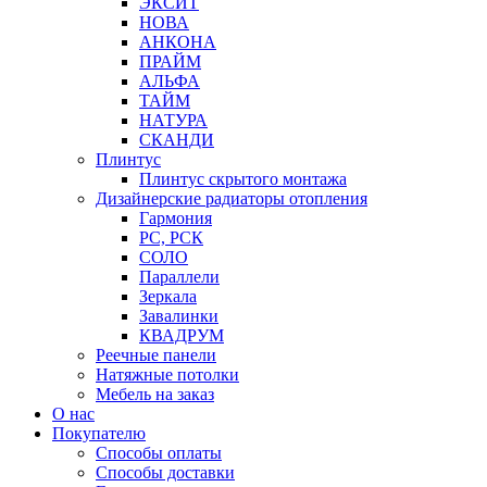
ЭКСИТ
НОВА
АНКОНА
ПРАЙМ
АЛЬФА
ТАЙМ
НАТУРА
СКАНДИ
Плинтус
Плинтус скрытого монтажа
Дизайнерские радиаторы отопления
Гармония
РС, РСК
СОЛО
Параллели
Зеркала
Завалинки
КВАДРУМ
Реечные панели
Натяжные потолки
Мебель на заказ
О нас
Покупателю
Способы оплаты
Способы доставки