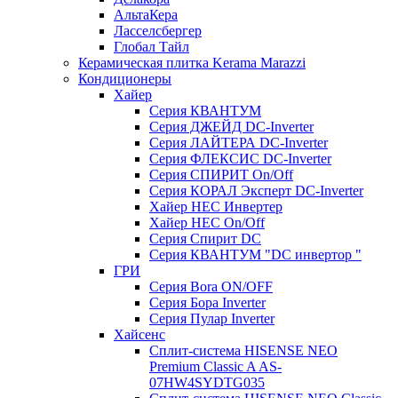
АльтаКера
Ласселсбергер
Глобал Тайл
Керамическая плитка Kerama Marazzi
Кондиционеры
Хайер
Серия КВАНТУМ
Серия ДЖЕЙД DC-Inverter
Серия ЛАЙТЕРА DC-Inverter
Серия ФЛЕКСИС DC-Inverter
Серия СПИРИТ On/Off
Серия КОРАЛ Эксперт DC-Inverter
Хайер HEC Инвертер
Хайер HEC On/Off
Серия Спирит DC
Серия КВАНТУМ "DC инвертор "
ГРИ
Серия Bora ON/OFF
Серия Бора Inverter
Серия Пулар Inverter
Хайсенс
Сплит-система HISENSE NEO
Premium Classic A AS-
07HW4SYDTG035