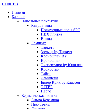
ПОЛ
СЕВ
Главная
Каталог
Напольные покрытия
Кварцвинил
Полимерные полы SPC
ПВХ плитка
Винил
Ламинат
Таркетт
Зоммер by Таркетт
Кроношпан BY
Кроношпан
Эксперт-про by Юнилин
Кроностар
Тайга
Ламинели
Бивер Крик by Классен
ЭГГЕР
Перго
Керамическая плитка
Альма Керамика
Нью Тренд
Делакора