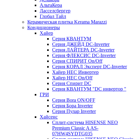
АльтаКера
Ласселсбергер
Глобал Тайл
Керамическая плитка Kerama Marazzi
Кондиционеры
Хайер
Серия КВАНТУМ
Серия ДЖЕЙД DC-Inverter
Серия ЛАЙТЕРА DC-Inverter
Серия ФЛЕКСИС DC-Inverter
Серия СПИРИТ On/Off
Серия КОРАЛ Эксперт DC-Inverter
Хайер HEC Инвертер
Хайер HEC On/Off
Серия Спирит DC
Серия КВАНТУМ "DC инвертор "
ГРИ
Серия Bora ON/OFF
Серия Бора Inverter
Серия Пулар Inverter
Хайсенс
Сплит-система HISENSE NEO
Premium Classic A AS-
07HW4SYDTG035