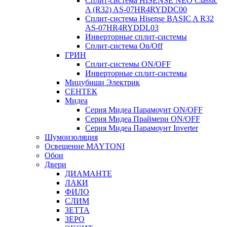
Сплит-система HISENSE NEO Classic
A (R32) AS-07HR4RYDDC00
Сплит-система Hisense BASIC A R32
AS-07HR4RYDDL03
Инверторные сплит-системы
Сплит-система On/Off
ГРИН
Сплит-системы ON/OFF
Инверторные сплит-системы
Мицубиши Электрик
СЕНТЕК
Мидеа
Серия Мидеа Парамоунт ON/OFF
Серия Мидеа Праймери ON/OFF
Серия Мидеа Парамоунт Inverter
Шумоизоляция
Освещение MAYTONI
Обои
Двери
ДИАМАНТЕ
ЛАКИ
ФИЛО
СЛИМ
ЗЕТТА
ЗЕРО