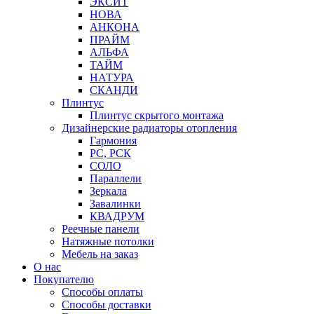
ЭКСИТ
НОВА
АНКОНА
ПРАЙМ
АЛЬФА
ТАЙМ
НАТУРА
СКАНДИ
Плинтус
Плинтус скрытого монтажа
Дизайнерские радиаторы отопления
Гармония
РС, РСК
СОЛО
Параллели
Зеркала
Завалинки
КВАДРУМ
Реечные панели
Натяжные потолки
Мебель на заказ
О нас
Покупателю
Способы оплаты
Способы доставки