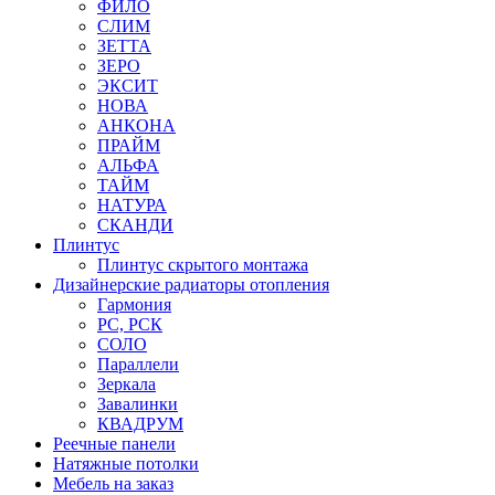
ФИЛО
СЛИМ
ЗЕТТА
ЗЕРО
ЭКСИТ
НОВА
АНКОНА
ПРАЙМ
АЛЬФА
ТАЙМ
НАТУРА
СКАНДИ
Плинтус
Плинтус скрытого монтажа
Дизайнерские радиаторы отопления
Гармония
РС, РСК
СОЛО
Параллели
Зеркала
Завалинки
КВАДРУМ
Реечные панели
Натяжные потолки
Мебель на заказ