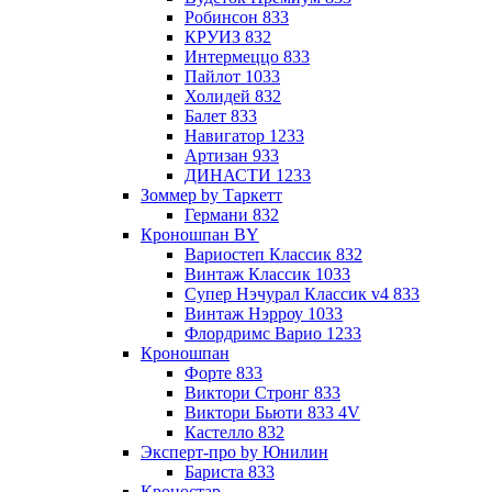
Робинсон 833
КРУИЗ 832
Интермеццо 833
Пайлот 1033
Холидей 832
Балет 833
Навигатор 1233
Артизан 933
ДИНАСТИ 1233
Зоммер by Таркетт
Германи 832
Кроношпан BY
Вариостеп Классик 832
Винтаж Классик 1033
Супер Нэчурал Классик v4 833
Винтаж Нэрроу 1033
Флордримс Варио 1233
Кроношпан
Форте 833
Виктори Стронг 833
Виктори Бьюти 833 4V
Кастелло 832
Эксперт-про by Юнилин
Бариста 833
Кроностар