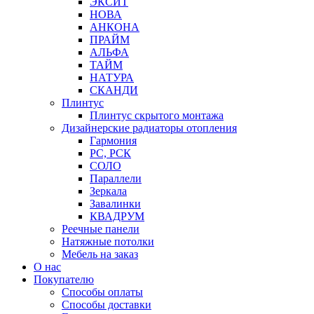
ЭКСИТ
НОВА
АНКОНА
ПРАЙМ
АЛЬФА
ТАЙМ
НАТУРА
СКАНДИ
Плинтус
Плинтус скрытого монтажа
Дизайнерские радиаторы отопления
Гармония
РС, РСК
СОЛО
Параллели
Зеркала
Завалинки
КВАДРУМ
Реечные панели
Натяжные потолки
Мебель на заказ
О нас
Покупателю
Способы оплаты
Способы доставки