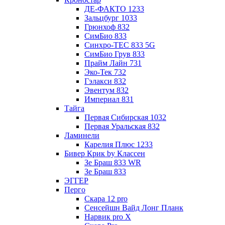
ДЕ-ФАКТО 1233
Зальцбург 1033
Грюнхоф 832
СимБио 833
Синхро-TEC 833 5G
СимБио Грув 833
Прайм Лайн 731
Эко-Тек 732
Гэлакси 832
Эвентум 832
Империал 831
Тайга
Первая Сибирская 1032
Первая Уральская 832
Ламинели
Карелия Плюс 1233
Бивер Крик by Классен
Зе Браш 833 WR
Зе Браш 833
ЭГГЕР
Перго
Скара 12 pro
Сенсейшн Вайд Лонг Планк
Нарвик pro X