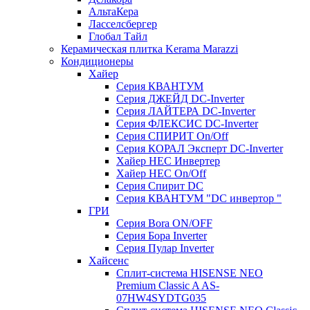
АльтаКера
Ласселсбергер
Глобал Тайл
Керамическая плитка Kerama Marazzi
Кондиционеры
Хайер
Серия КВАНТУМ
Серия ДЖЕЙД DC-Inverter
Серия ЛАЙТЕРА DC-Inverter
Серия ФЛЕКСИС DC-Inverter
Серия СПИРИТ On/Off
Серия КОРАЛ Эксперт DC-Inverter
Хайер HEC Инвертер
Хайер HEC On/Off
Серия Спирит DC
Серия КВАНТУМ "DC инвертор "
ГРИ
Серия Bora ON/OFF
Серия Бора Inverter
Серия Пулар Inverter
Хайсенс
Сплит-система HISENSE NEO
Premium Classic A AS-
07HW4SYDTG035