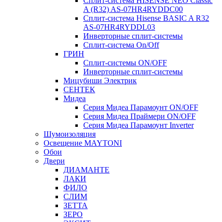
Сплит-система HISENSE NEO Classic
A (R32) AS-07HR4RYDDC00
Сплит-система Hisense BASIC A R32
AS-07HR4RYDDL03
Инверторные сплит-системы
Сплит-система On/Off
ГРИН
Сплит-системы ON/OFF
Инверторные сплит-системы
Мицубиши Электрик
СЕНТЕК
Мидеа
Серия Мидеа Парамоунт ON/OFF
Серия Мидеа Праймери ON/OFF
Серия Мидеа Парамоунт Inverter
Шумоизоляция
Освещение MAYTONI
Обои
Двери
ДИАМАНТЕ
ЛАКИ
ФИЛО
СЛИМ
ЗЕТТА
ЗЕРО