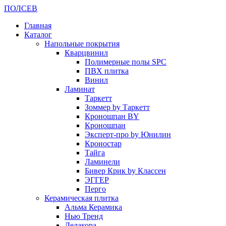
ПОЛ
СЕВ
Главная
Каталог
Напольные покрытия
Кварцвинил
Полимерные полы SPC
ПВХ плитка
Винил
Ламинат
Таркетт
Зоммер by Таркетт
Кроношпан BY
Кроношпан
Эксперт-про by Юнилин
Кроностар
Тайга
Ламинели
Бивер Крик by Классен
ЭГГЕР
Перго
Керамическая плитка
Альма Керамика
Нью Тренд
Делакора