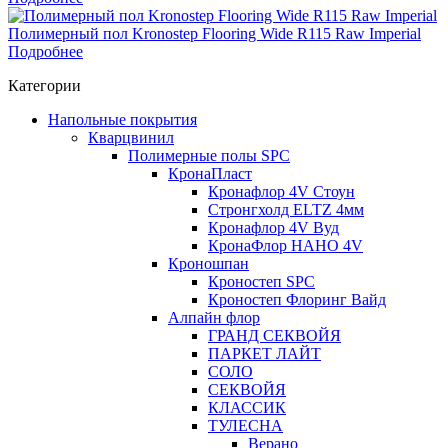
Полимерный пол Kronostep Flooring Wide R115 Raw Imperial
Подробнее
Категории
Напольные покрытия
Кварцвинил
Полимерные полы SPC
КронаПласт
Кронафлор 4V Стоун
Стронгхолд ELTZ 4мм
Кронафлор 4V Вуд
КронаФлор НАНО 4V
Кроношпан
Кроностеп SPC
Кроностеп Флоринг Вайд
Алпайн флор
ГРАНД СЕКВОЙЯ
ПАРКЕТ ЛАЙТ
СОЛО
СЕКВОЙЯ
КЛАССИК
ТУЛЕСНА
Верано