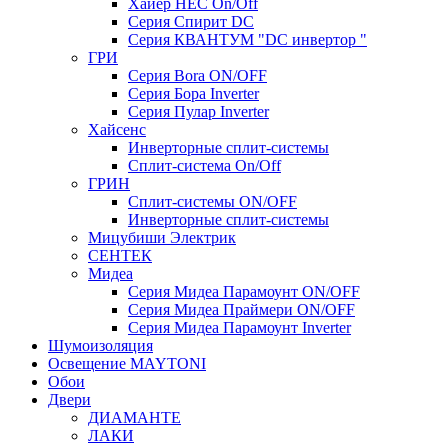
Хайер HEC On/Off
Серия Спирит DC
Серия КВАНТУМ "DC инвертор "
ГРИ
Серия Bora ON/OFF
Серия Бора Inverter
Серия Пулар Inverter
Хайсенс
Инверторные сплит-системы
Сплит-система On/Off
ГРИН
Сплит-системы ON/OFF
Инверторные сплит-системы
Мицубиши Электрик
СЕНТЕК
Мидеа
Серия Мидеа Парамоунт ON/OFF
Серия Мидеа Праймери ON/OFF
Серия Мидеа Парамоунт Inverter
Шумоизоляция
Освещение MAYTONI
Обои
Двери
ДИАМАНТЕ
ЛАКИ