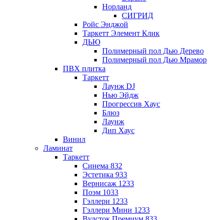
Норланд
СИГРИД
Ройс Энджой
Таркетт Элемент Клик
ДЬЮ
Полимерный пол Дью Дерево
Полимерный пол Дью Мрамор
ПВХ плитка
Таркетт
Лаунж DJ
Нью Эйдж
Прогрессив Хаус
Блюз
Лаунж
Дип Хаус
Винил
Ламинат
Таркетт
Синема 832
Эстетика 933
Вернисаж 1233
Поэм 1033
Гэллери 1233
Гэллери Мини 1233
Вудсток Премиум 833