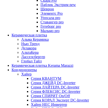
Скара Pro
Паблик Экстрим new
Шеврон
Элементс Pro
Уппсала pro
Ставангер pro
Гетеборг pro
Мальмо pro
Керамическая плитка
Альма Керамика
Нью Тренд
Делакора
АльтаКера
Ласселсбергер
Глобал Тайл
Керамическая плитка Kerama Marazzi
Кондиционеры
Хайер
Серия КВАНТУМ
Серия ДЖЕЙД DC-Inverter
Серия ЛАЙТЕРА DC-Inverter
Серия ФЛЕКСИС DC-Inverter
Серия СПИРИТ On/Off
Серия КОРАЛ Эксперт DC-Inverter
Хайер HEC Инвертер