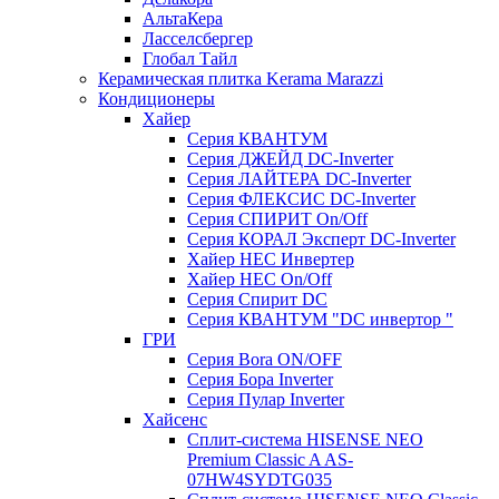
АльтаКера
Ласселсбергер
Глобал Тайл
Керамическая плитка Kerama Marazzi
Кондиционеры
Хайер
Серия КВАНТУМ
Серия ДЖЕЙД DC-Inverter
Серия ЛАЙТЕРА DC-Inverter
Серия ФЛЕКСИС DC-Inverter
Серия СПИРИТ On/Off
Серия КОРАЛ Эксперт DC-Inverter
Хайер HEC Инвертер
Хайер HEC On/Off
Серия Спирит DC
Серия КВАНТУМ "DC инвертор "
ГРИ
Серия Bora ON/OFF
Серия Бора Inverter
Серия Пулар Inverter
Хайсенс
Сплит-система HISENSE NEO
Premium Classic A AS-
07HW4SYDTG035