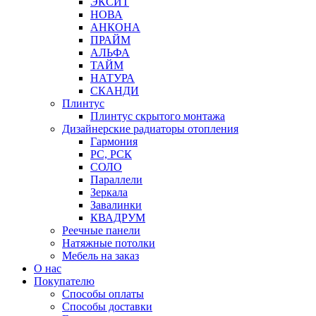
ЭКСИТ
НОВА
АНКОНА
ПРАЙМ
АЛЬФА
ТАЙМ
НАТУРА
СКАНДИ
Плинтус
Плинтус скрытого монтажа
Дизайнерские радиаторы отопления
Гармония
РС, РСК
СОЛО
Параллели
Зеркала
Завалинки
КВАДРУМ
Реечные панели
Натяжные потолки
Мебель на заказ
О нас
Покупателю
Способы оплаты
Способы доставки