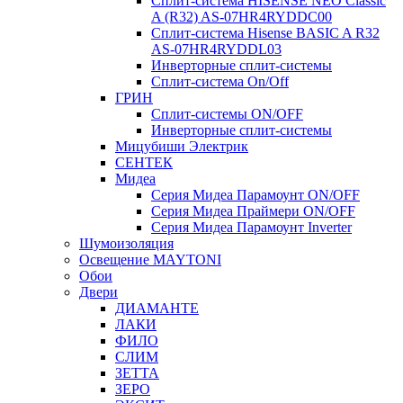
Сплит-система HISENSE NEO Classic
A (R32) AS-07HR4RYDDC00
Сплит-система Hisense BASIC A R32
AS-07HR4RYDDL03
Инверторные сплит-системы
Сплит-система On/Off
ГРИН
Сплит-системы ON/OFF
Инверторные сплит-системы
Мицубиши Электрик
СЕНТЕК
Мидеа
Серия Мидеа Парамоунт ON/OFF
Серия Мидеа Праймери ON/OFF
Серия Мидеа Парамоунт Inverter
Шумоизоляция
Освещение MAYTONI
Обои
Двери
ДИАМАНТЕ
ЛАКИ
ФИЛО
СЛИМ
ЗЕТТА
ЗЕРО