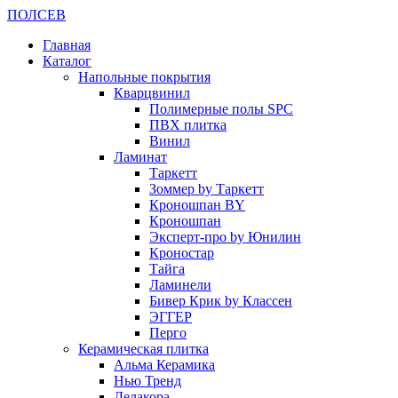
ПОЛ
СЕВ
Главная
Каталог
Напольные покрытия
Кварцвинил
Полимерные полы SPC
ПВХ плитка
Винил
Ламинат
Таркетт
Зоммер by Таркетт
Кроношпан BY
Кроношпан
Эксперт-про by Юнилин
Кроностар
Тайга
Ламинели
Бивер Крик by Классен
ЭГГЕР
Перго
Керамическая плитка
Альма Керамика
Нью Тренд
Делакора