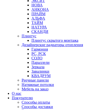
ЭКСИТ
НОВА
АНКОНА
ПРАЙМ
АЛЬФА
ТАЙМ
НАТУРА
СКАНДИ
Плинтус
Плинтус скрытого монтажа
Дизайнерские радиаторы отопления
Гармония
РС, РСК
СОЛО
Параллели
Зеркала
Завалинки
КВАДРУМ
Реечные панели
Натяжные потолки
Мебель на заказ
О нас
Покупателю
Способы оплаты
Способы доставки