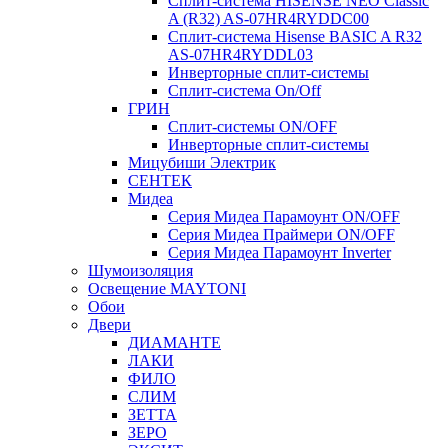
Сплит-система HISENSE NEO Classic
A (R32) AS-07HR4RYDDC00
Сплит-система Hisense BASIC A R32
AS-07HR4RYDDL03
Инверторные сплит-системы
Сплит-система On/Off
ГРИН
Сплит-системы ON/OFF
Инверторные сплит-системы
Мицубиши Электрик
СЕНТЕК
Мидеа
Серия Мидеа Парамоунт ON/OFF
Серия Мидеа Праймери ON/OFF
Серия Мидеа Парамоунт Inverter
Шумоизоляция
Освещение MAYTONI
Обои
Двери
ДИАМАНТЕ
ЛАКИ
ФИЛО
СЛИМ
ЗЕТТА
ЗЕРО