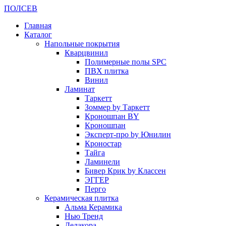
ПОЛ
СЕВ
Главная
Каталог
Напольные покрытия
Кварцвинил
Полимерные полы SPC
ПВХ плитка
Винил
Ламинат
Таркетт
Зоммер by Таркетт
Кроношпан BY
Кроношпан
Эксперт-про by Юнилин
Кроностар
Тайга
Ламинели
Бивер Крик by Классен
ЭГГЕР
Перго
Керамическая плитка
Альма Керамика
Нью Тренд
Делакора