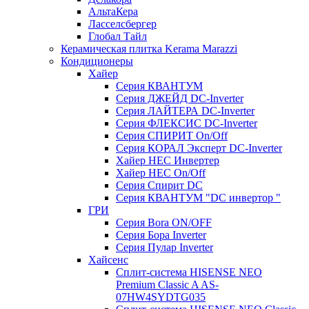
АльтаКера
Ласселсбергер
Глобал Тайл
Керамическая плитка Kerama Marazzi
Кондиционеры
Хайер
Серия КВАНТУМ
Серия ДЖЕЙД DC-Inverter
Серия ЛАЙТЕРА DC-Inverter
Серия ФЛЕКСИС DC-Inverter
Серия СПИРИТ On/Off
Серия КОРАЛ Эксперт DC-Inverter
Хайер HEC Инвертер
Хайер HEC On/Off
Серия Спирит DC
Серия КВАНТУМ "DC инвертор "
ГРИ
Серия Bora ON/OFF
Серия Бора Inverter
Серия Пулар Inverter
Хайсенс
Сплит-система HISENSE NEO
Premium Classic A AS-
07HW4SYDTG035