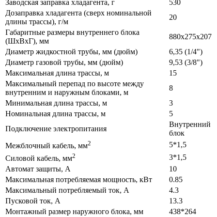
Заводская заправка хладагента, г
530
Дозаправка хладагента (сверх номинальной
20
длины трассы), г/м
Габаритные размеры внутреннего блока
880x275x207
(ШхВхГ), мм
Диаметр жидкостной трубы, мм (дюйм)
6,35 (1/4")
Диаметр газовой трубы, мм (дюйм)
9,53 (3/8")
Максимальная длина трассы, м
15
Максимальный перепад по высоте между
8
внутренним и наружным блоками, м
Минимальная длина трассы, м
3
Номинальная длина трассы, м
5
Внутренний
Подключение электропитания
блок
2
5*1,5
Межблочный кабель, мм
2
3*1,5
Силовой кабель, мм
Автомат защиты, А
10
Максимальная потребляемая мощность, кВт
0.85
Максимальный потребляемый ток, А
4.3
Пусковой ток, А
13.3
Монтажный размер наружного блока, мм
438*264