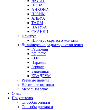
ЭКСИТ
НОВА
АНКОНА
ПРАЙМ
АЛЬФА
ТАЙМ
НАТУРА
СКАНДИ
Плинтус
Плинтус скрытого монтажа
Дизайнерские радиаторы отопления
Гармония
РС, РСК
СОЛО
Параллели
Зеркала
Завалинки
КВАДРУМ
Реечные панели
Натяжные потолки
Мебель на заказ
О нас
Покупателю
Способы оплаты
Способы доставки