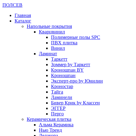
ПОЛ
СЕВ
Главная
Каталог
Напольные покрытия
Кварцвинил
Полимерные полы SPC
ПВХ плитка
Винил
Ламинат
Таркетт
Зоммер by Таркетт
Кроношпан BY
Кроношпан
Эксперт-про by Юнилин
Кроностар
Тайга
Ламинели
Бивер Крик by Классен
ЭГГЕР
Перго
Керамическая плитка
Альма Керамика
Нью Тренд
Делакора