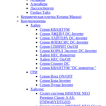
АльтаКера
Ласселсбергер
Глобал Тайл
Керамическая плитка Kerama Marazzi
Кондиционеры
Хайер
Серия КВАНТУМ
Серия ДЖЕЙД DC-Inverter
Серия ЛАЙТЕРА DC-Inverter
Серия ФЛЕКСИС DC-Inverter
Серия СПИРИТ On/Off
Серия КОРАЛ Эксперт DC-Inverter
Хайер HEC Инвертер
Хайер HEC On/Off
Серия Спирит DC
Серия КВАНТУМ "DC инвертор "
ГРИ
Серия Bora ON/OFF
Серия Бора Inverter
Серия Пулар Inverter
Хайсенс
Сплит-система HISENSE NEO
Premium Classic A AS-
07HW4SYDTG035