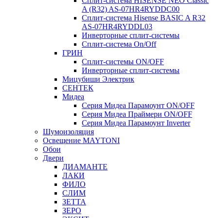
Сплит-система HISENSE NEO Classic
A (R32) AS-07HR4RYDDC00
Сплит-система Hisense BASIC A R32
AS-07HR4RYDDL03
Инверторные сплит-системы
Сплит-система On/Off
ГРИН
Сплит-системы ON/OFF
Инверторные сплит-системы
Мицубиши Электрик
СЕНТЕК
Мидеа
Серия Мидеа Парамоунт ON/OFF
Серия Мидеа Праймери ON/OFF
Серия Мидеа Парамоунт Inverter
Шумоизоляция
Освещение MAYTONI
Обои
Двери
ДИАМАНТЕ
ЛАКИ
ФИЛО
СЛИМ
ЗЕТТА
ЗЕРО