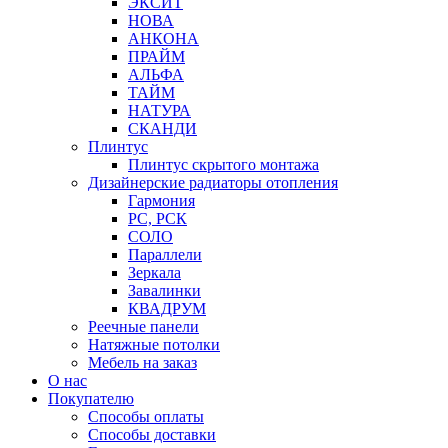
ЭКСИТ
НОВА
АНКОНА
ПРАЙМ
АЛЬФА
ТАЙМ
НАТУРА
СКАНДИ
Плинтус
Плинтус скрытого монтажа
Дизайнерские радиаторы отопления
Гармония
РС, РСК
СОЛО
Параллели
Зеркала
Завалинки
КВАДРУМ
Реечные панели
Натяжные потолки
Мебель на заказ
О нас
Покупателю
Способы оплаты
Способы доставки