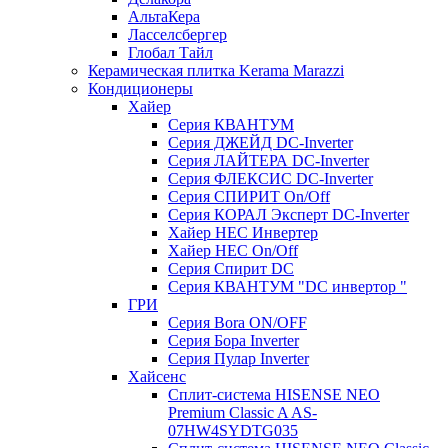
АльтаКера
Ласселсбергер
Глобал Тайл
Керамическая плитка Kerama Marazzi
Кондиционеры
Хайер
Серия КВАНТУМ
Серия ДЖЕЙД DC-Inverter
Серия ЛАЙТЕРА DC-Inverter
Серия ФЛЕКСИС DC-Inverter
Серия СПИРИТ On/Off
Серия КОРАЛ Эксперт DC-Inverter
Хайер HEC Инвертер
Хайер HEC On/Off
Серия Спирит DC
Серия КВАНТУМ "DC инвертор "
ГРИ
Серия Bora ON/OFF
Серия Бора Inverter
Серия Пулар Inverter
Хайсенс
Сплит-система HISENSE NEO
Premium Classic A AS-
07HW4SYDTG035