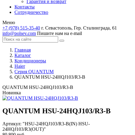
Гарантия и возврат
Контакты
Сотрудничество
Меню
+7 (978) 515-35-40
г. Севастополь, Гер. Сталинграда, 61
info@polsev.com
Пишите нам на e-mail
Главная
Каталог
Кондиционеры
Haier
Серия QUANTUM
QUANTUM HSU-24HQJ103/R3-B
QUANTUM HSU-24HQJ103/R3-B
Новинка
QUANTUM HSU-24HQJ103/R3-B
Артикул:
"HSU-24HQJ103/R3-B(IN) HSU-
24HQJ103/R3(OUT)"
80 800 руб.