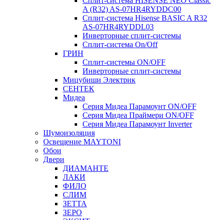
Сплит-система HISENSE NEO Classic
A (R32) AS-07HR4RYDDC00
Сплит-система Hisense BASIC A R32
AS-07HR4RYDDL03
Инверторные сплит-системы
Сплит-система On/Off
ГРИН
Сплит-системы ON/OFF
Инверторные сплит-системы
Мицубиши Электрик
СЕНТЕК
Мидеа
Серия Мидеа Парамоунт ON/OFF
Серия Мидеа Праймери ON/OFF
Серия Мидеа Парамоунт Inverter
Шумоизоляция
Освещение MAYTONI
Обои
Двери
ДИАМАНТЕ
ЛАКИ
ФИЛО
СЛИМ
ЗЕТТА
ЗЕРО