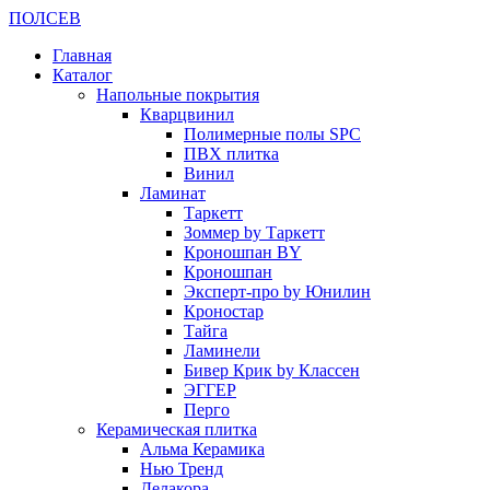
ПОЛ
СЕВ
Главная
Каталог
Напольные покрытия
Кварцвинил
Полимерные полы SPC
ПВХ плитка
Винил
Ламинат
Таркетт
Зоммер by Таркетт
Кроношпан BY
Кроношпан
Эксперт-про by Юнилин
Кроностар
Тайга
Ламинели
Бивер Крик by Классен
ЭГГЕР
Перго
Керамическая плитка
Альма Керамика
Нью Тренд
Делакора