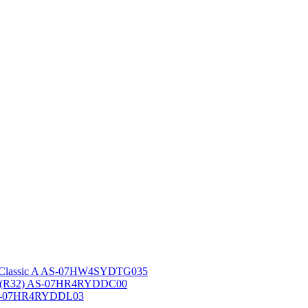
 Classic A AS-07HW4SYDTG035
A (R32) AS-07HR4RYDDC00
AS-07HR4RYDDL03