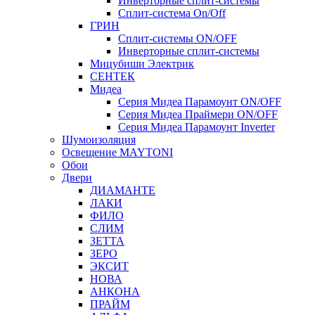
Инверторные сплит-системы
Сплит-система On/Off
ГРИН
Сплит-системы ON/OFF
Инверторные сплит-системы
Мицубиши Электрик
СЕНТЕК
Мидеа
Серия Мидеа Парамоунт ON/OFF
Серия Мидеа Праймери ON/OFF
Серия Мидеа Парамоунт Inverter
Шумоизоляция
Освещение MAYTONI
Обои
Двери
ДИАМАНТЕ
ЛАКИ
ФИЛО
СЛИМ
ЗЕТТА
ЗЕРО
ЭКСИТ
НОВА
АНКОНА
ПРАЙМ