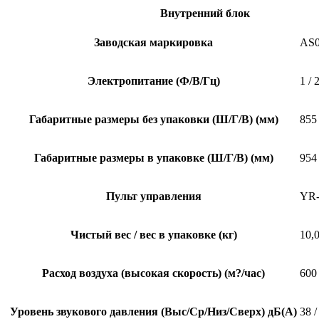
Внутренний блок
Заводская маркировка
AS
Электропитание (Ф/В/Гц)
1 / 
Габаритные размеры без упаковки (Ш/Г/В) (мм)
855 
Габаритные размеры в упаковке (Ш/Г/В) (мм)
954 
Пульт управления
YR
Чистый вес / вес в упаковке (кг)
10,0
Расход воздуха (высокая скорость) (м?/час)
600
Уровень звукового давления (Выс/Ср/Низ/Сверх) дБ(А)
38 /