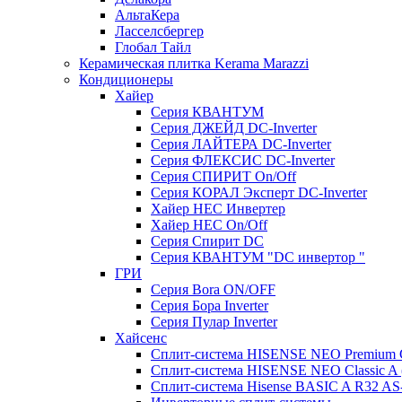
АльтаКера
Ласселсбергер
Глобал Тайл
Керамическая плитка Kerama Marazzi
Кондиционеры
Хайер
Серия КВАНТУМ
Серия ДЖЕЙД DC-Inverter
Серия ЛАЙТЕРА DC-Inverter
Серия ФЛЕКСИС DC-Inverter
Серия СПИРИТ On/Off
Серия КОРАЛ Эксперт DC-Inverter
Хайер HEC Инвертер
Хайер HEC On/Off
Серия Спирит DC
Серия КВАНТУМ "DC инвертор "
ГРИ
Серия Bora ON/OFF
Серия Бора Inverter
Серия Пулар Inverter
Хайсенс
Сплит-система HISENSE NEO Premium
Сплит-система HISENSE NEO Classic 
Сплит-система Hisense BASIC A R32 