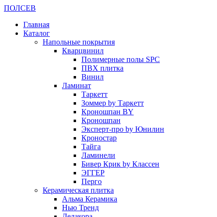
ПОЛ
СЕВ
Главная
Каталог
Напольные покрытия
Кварцвинил
Полимерные полы SPC
ПВХ плитка
Винил
Ламинат
Таркетт
Зоммер by Таркетт
Кроношпан BY
Кроношпан
Эксперт-про by Юнилин
Кроностар
Тайга
Ламинели
Бивер Крик by Классен
ЭГГЕР
Перго
Керамическая плитка
Альма Керамика
Нью Тренд
Делакора