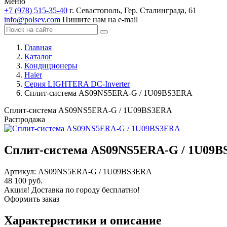
Меню
+7 (978) 515-35-40
г. Севастополь, Гер. Сталинграда, 61
info@polsev.com
Пишите нам на e-mail
Главная
Каталог
Кондиционеры
Haier
Серия LIGHTERA DC-Inverter
Сплит-система AS09NS5ERA-G / 1U09BS3ERA
Сплит-система AS09NS5ERA-G / 1U09BS3ERA
Распродажа
Сплит-система AS09NS5ERA-G / 1U09
Артикул:
AS09NS5ERA-G / 1U09BS3ERA
48 100 руб.
Акция! Доставка по городу бесплатно!
Оформить заказ
Характеристики и описание