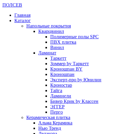
ПОЛ
СЕВ
Главная
Каталог
Напольные покрытия
Кварцвинил
Полимерные полы SPC
ПВХ плитка
Винил
Ламинат
Таркетт
Зоммер by Таркетт
Кроношпан BY
Кроношпан
Эксперт-про by Юнилин
Кроностар
Тайга
Ламинели
Бивер Крик by Классен
ЭГГЕР
Перго
Керамическая плитка
Альма Керамика
Нью Тренд
Делакора