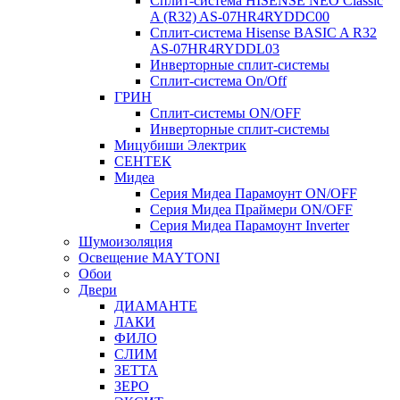
Сплит-система HISENSE NEO Classic
A (R32) AS-07HR4RYDDC00
Сплит-система Hisense BASIC A R32
AS-07HR4RYDDL03
Инверторные сплит-системы
Сплит-система On/Off
ГРИН
Сплит-системы ON/OFF
Инверторные сплит-системы
Мицубиши Электрик
СЕНТЕК
Мидеа
Серия Мидеа Парамоунт ON/OFF
Серия Мидеа Праймери ON/OFF
Серия Мидеа Парамоунт Inverter
Шумоизоляция
Освещение MAYTONI
Обои
Двери
ДИАМАНТЕ
ЛАКИ
ФИЛО
СЛИМ
ЗЕТТА
ЗЕРО