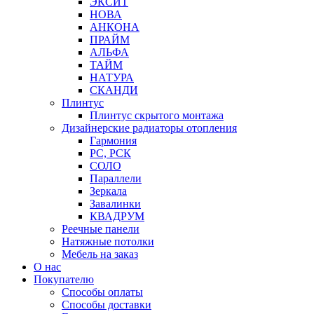
ЭКСИТ
НОВА
АНКОНА
ПРАЙМ
АЛЬФА
ТАЙМ
НАТУРА
СКАНДИ
Плинтус
Плинтус скрытого монтажа
Дизайнерские радиаторы отопления
Гармония
РС, РСК
СОЛО
Параллели
Зеркала
Завалинки
КВАДРУМ
Реечные панели
Натяжные потолки
Мебель на заказ
О нас
Покупателю
Способы оплаты
Способы доставки