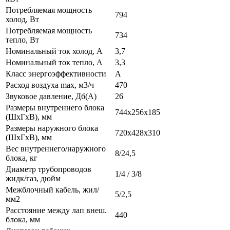
Потребляемая мощность
794
холод, Вт
Потребляемая мощность
734
тепло, Вт
Номинальный ток холод, А
3,7
Номинальный ток тепло, А
3,3
Класс энергоэффективности
A
Расход воздуха max, м3/ч
470
Звуковое давление, Дб(А)
26
Размеры внутреннего блока
744х256х185
(ШхГхВ), мм
Размеры наружного блока
720х428х310
(ШхГхВ), мм
Вес внутреннего/наружного
8/24,5
блока, кг
Диаметр трубопроводов
1/4 / 3/8
жидк/газ, дюйм
Межблочный кабель, жил/
5/2,5
мм2
Расстояние между лап внеш.
440
блока, мм