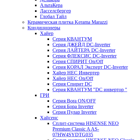
АльтаКера
Ласселсбергер
Глобал Тайл
Керамическая плитка Kerama Marazzi
Кондиционеры
Хайер
Серия КВАНТУМ
Серия ДЖЕЙД DC-Inverter
Серия ЛАЙТЕРА DC-Inverter
Серия ФЛЕКСИС DC-Inverter
Серия СПИРИТ On/Off
Серия КОРАЛ Эксперт DC-Inverter
Хайер HEC Инвертер
Хайер HEC On/Off
Серия Спирит DC
Серия КВАНТУМ "DC инвертор "
ГРИ
Серия Bora ON/OFF
Серия Бора Inverter
Серия Пулар Inverter
Хайсенс
Сплит-система HISENSE NEO
Premium Classic A AS-
07HW4SYDTG035