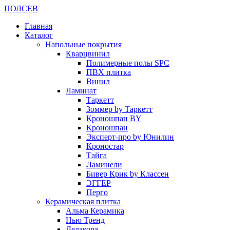
ПОЛ
СЕВ
Главная
Каталог
Напольные покрытия
Кварцвинил
Полимерные полы SPC
ПВХ плитка
Винил
Ламинат
Таркетт
Зоммер by Таркетт
Кроношпан BY
Кроношпан
Эксперт-про by Юнилин
Кроностар
Тайга
Ламинели
Бивер Крик by Классен
ЭГГЕР
Перго
Керамическая плитка
Альма Керамика
Нью Тренд
Делакора