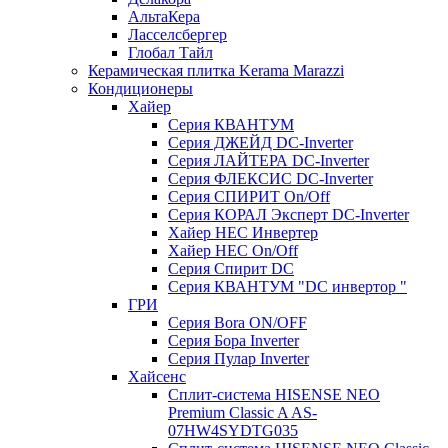
АльтаКера
Ласселсбергер
Глобал Тайл
Керамическая плитка Kerama Marazzi
Кондиционеры
Хайер
Серия КВАНТУМ
Серия ДЖЕЙД DC-Inverter
Серия ЛАЙТЕРА DC-Inverter
Серия ФЛЕКСИС DC-Inverter
Серия СПИРИТ On/Off
Серия КОРАЛ Эксперт DC-Inverter
Хайер HEC Инвертер
Хайер HEC On/Off
Серия Спирит DC
Серия КВАНТУМ "DC инвертор "
ГРИ
Серия Bora ON/OFF
Серия Бора Inverter
Серия Пулар Inverter
Хайсенс
Сплит-система HISENSE NEO
Premium Classic A AS-
07HW4SYDTG035