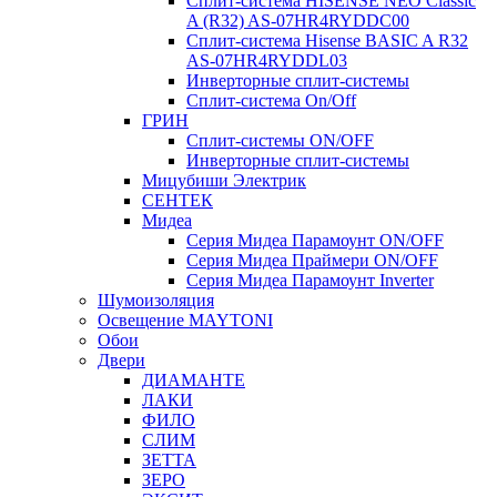
Сплит-система HISENSE NEO Classic
A (R32) AS-07HR4RYDDC00
Сплит-система Hisense BASIC A R32
AS-07HR4RYDDL03
Инверторные сплит-системы
Сплит-система On/Off
ГРИН
Сплит-системы ON/OFF
Инверторные сплит-системы
Мицубиши Электрик
СЕНТЕК
Мидеа
Серия Мидеа Парамоунт ON/OFF
Серия Мидеа Праймери ON/OFF
Серия Мидеа Парамоунт Inverter
Шумоизоляция
Освещение MAYTONI
Обои
Двери
ДИАМАНТЕ
ЛАКИ
ФИЛО
СЛИМ
ЗЕТТА
ЗЕРО