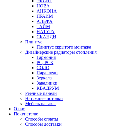
ЭКСИТ
НОВА
АНКОНА
ПРАЙМ
АЛЬФА
ТАЙМ
НАТУРА
СКАНДИ
Плинтус
Плинтус скрытого монтажа
Дизайнерские радиаторы отопления
Гармония
РС, РСК
СОЛО
Параллели
Зеркала
Завалинки
КВАДРУМ
Реечные панели
Натяжные потолки
Мебель на заказ
О нас
Покупателю
Способы оплаты
Способы доставки