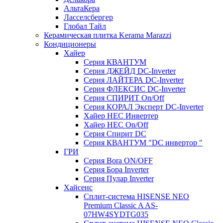
АльтаКера
Ласселсбергер
Глобал Тайл
Керамическая плитка Kerama Marazzi
Кондиционеры
Хайер
Серия КВАНТУМ
Серия ДЖЕЙД DC-Inverter
Серия ЛАЙТЕРА DC-Inverter
Серия ФЛЕКСИС DC-Inverter
Серия СПИРИТ On/Off
Серия КОРАЛ Эксперт DC-Inverter
Хайер HEC Инвертер
Хайер HEC On/Off
Серия Спирит DC
Серия КВАНТУМ "DC инвертор "
ГРИ
Серия Bora ON/OFF
Серия Бора Inverter
Серия Пулар Inverter
Хайсенс
Сплит-система HISENSE NEO
Premium Classic A AS-
07HW4SYDTG035