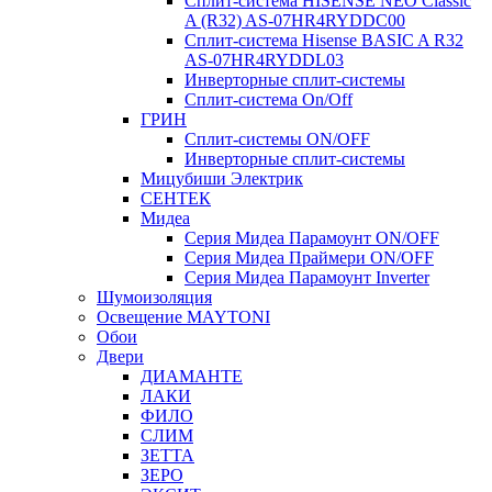
Сплит-система HISENSE NEO Classic
A (R32) AS-07HR4RYDDC00
Сплит-система Hisense BASIC A R32
AS-07HR4RYDDL03
Инверторные сплит-системы
Сплит-система On/Off
ГРИН
Сплит-системы ON/OFF
Инверторные сплит-системы
Мицубиши Электрик
СЕНТЕК
Мидеа
Серия Мидеа Парамоунт ON/OFF
Серия Мидеа Праймери ON/OFF
Серия Мидеа Парамоунт Inverter
Шумоизоляция
Освещение MAYTONI
Обои
Двери
ДИАМАНТЕ
ЛАКИ
ФИЛО
СЛИМ
ЗЕТТА
ЗЕРО