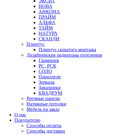
ЭКСИТ
НОВА
АНКОНА
ПРАЙМ
АЛЬФА
ТАЙМ
НАТУРА
СКАНДИ
Плинтус
Плинтус скрытого монтажа
Дизайнерские радиаторы отопления
Гармония
РС, РСК
СОЛО
Параллели
Зеркала
Завалинки
КВАДРУМ
Реечные панели
Натяжные потолки
Мебель на заказ
О нас
Покупателю
Способы оплаты
Способы доставки