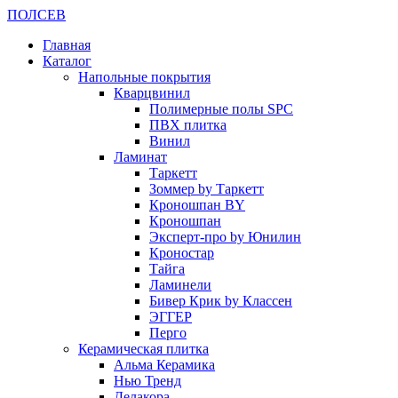
ПОЛ
СЕВ
Главная
Каталог
Напольные покрытия
Кварцвинил
Полимерные полы SPC
ПВХ плитка
Винил
Ламинат
Таркетт
Зоммер by Таркетт
Кроношпан BY
Кроношпан
Эксперт-про by Юнилин
Кроностар
Тайга
Ламинели
Бивер Крик by Классен
ЭГГЕР
Перго
Керамическая плитка
Альма Керамика
Нью Тренд
Делакора