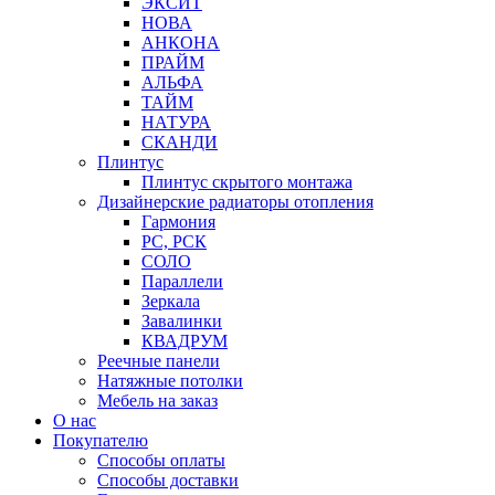
ЭКСИТ
НОВА
АНКОНА
ПРАЙМ
АЛЬФА
ТАЙМ
НАТУРА
СКАНДИ
Плинтус
Плинтус скрытого монтажа
Дизайнерские радиаторы отопления
Гармония
РС, РСК
СОЛО
Параллели
Зеркала
Завалинки
КВАДРУМ
Реечные панели
Натяжные потолки
Мебель на заказ
О нас
Покупателю
Способы оплаты
Способы доставки