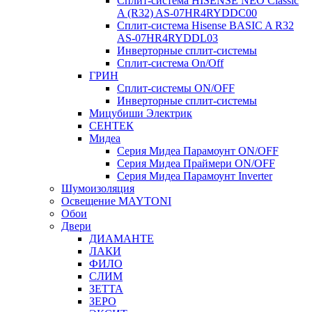
Сплит-система HISENSE NEO Classic
A (R32) AS-07HR4RYDDC00
Сплит-система Hisense BASIC A R32
AS-07HR4RYDDL03
Инверторные сплит-системы
Сплит-система On/Off
ГРИН
Сплит-системы ON/OFF
Инверторные сплит-системы
Мицубиши Электрик
СЕНТЕК
Мидеа
Серия Мидеа Парамоунт ON/OFF
Серия Мидеа Праймери ON/OFF
Серия Мидеа Парамоунт Inverter
Шумоизоляция
Освещение MAYTONI
Обои
Двери
ДИАМАНТЕ
ЛАКИ
ФИЛО
СЛИМ
ЗЕТТА
ЗЕРО