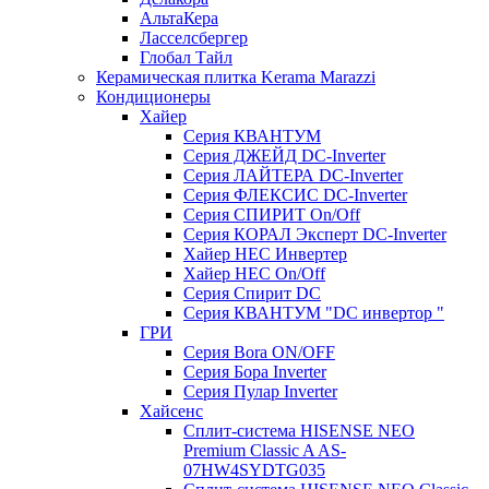
АльтаКера
Ласселсбергер
Глобал Тайл
Керамическая плитка Kerama Marazzi
Кондиционеры
Хайер
Серия КВАНТУМ
Серия ДЖЕЙД DC-Inverter
Серия ЛАЙТЕРА DC-Inverter
Серия ФЛЕКСИС DC-Inverter
Серия СПИРИТ On/Off
Серия КОРАЛ Эксперт DC-Inverter
Хайер HEC Инвертер
Хайер HEC On/Off
Серия Спирит DC
Серия КВАНТУМ "DC инвертор "
ГРИ
Серия Bora ON/OFF
Серия Бора Inverter
Серия Пулар Inverter
Хайсенс
Сплит-система HISENSE NEO
Premium Classic A AS-
07HW4SYDTG035