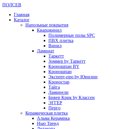
ПОЛ
СЕВ
Главная
Каталог
Напольные покрытия
Кварцвинил
Полимерные полы SPC
ПВХ плитка
Винил
Ламинат
Таркетт
Зоммер by Таркетт
Кроношпан BY
Кроношпан
Эксперт-про by Юнилин
Кроностар
Тайга
Ламинели
Бивер Крик by Классен
ЭГГЕР
Перго
Керамическая плитка
Альма Керамика
Нью Тренд
Делакора