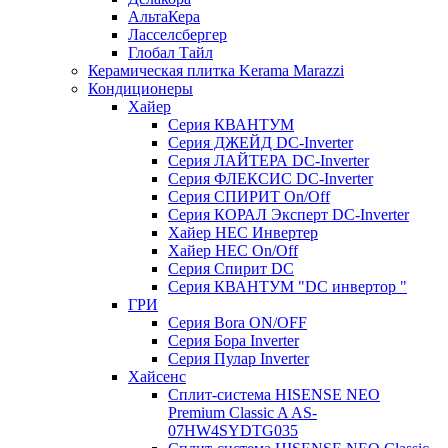
АльтаКера
Ласселсбергер
Глобал Тайл
Керамическая плитка Kerama Marazzi
Кондиционеры
Хайер
Серия КВАНТУМ
Серия ДЖЕЙД DC-Inverter
Серия ЛАЙТЕРА DC-Inverter
Серия ФЛЕКСИС DC-Inverter
Серия СПИРИТ On/Off
Серия КОРАЛ Эксперт DC-Inverter
Хайер HEC Инвертер
Хайер HEC On/Off
Серия Спирит DC
Серия КВАНТУМ "DC инвертор "
ГРИ
Серия Bora ON/OFF
Серия Бора Inverter
Серия Пулар Inverter
Хайсенс
Сплит-система HISENSE NEO
Premium Classic A AS-
07HW4SYDTG035