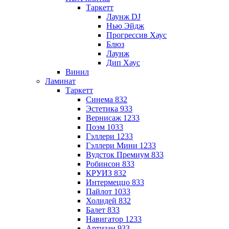
Таркетт
Лаунж DJ
Нью Эйдж
Прогрессив Хаус
Блюз
Лаунж
Дип Хаус
Винил
Ламинат
Таркетт
Синема 832
Эстетика 933
Вернисаж 1233
Поэм 1033
Гэллери 1233
Гэллери Мини 1233
Вудсток Премиум 833
Робинсон 833
КРУИЗ 832
Интермеццо 833
Пайлот 1033
Холидей 832
Балет 833
Навигатор 1233
Артизан 933