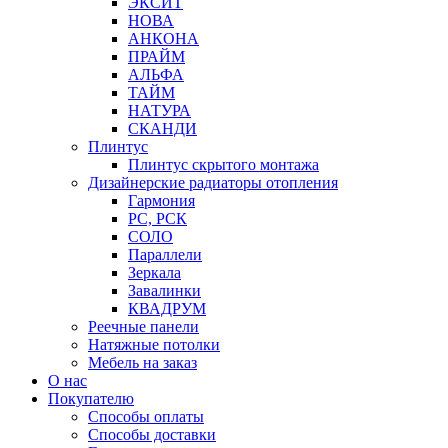
ЭКСИТ
НОВА
АНКОНА
ПРАЙМ
АЛЬФА
ТАЙМ
НАТУРА
СКАНДИ
Плинтус
Плинтус скрытого монтажа
Дизайнерские радиаторы отопления
Гармония
РС, РСК
СОЛО
Параллели
Зеркала
Завалинки
КВАДРУМ
Реечные панели
Натяжные потолки
Мебель на заказ
О нас
Покупателю
Способы оплаты
Способы доставки