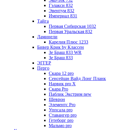
Эко-Тек 732
Гэлакси 832
Эвентум 832
Империал 831
Тайга
Первая Сибирская 1032
Первая Уральская 832
Ламинели
Карелия Плюс 1233
Бивер Крик by Классен
Зе Браш 833 WR
Зе Браш 833
ЭГГЕР
Перго
Скара 12 pro
Сенсейшн Вайд Лонг Планк
Нарвик pro X
Скара Pro
Паблик Экстрим new
Шеврон
Элементс Pro
Уппсала pro
Ставангер pro
Гетеборг pro
Мальмо pro