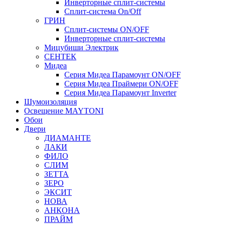
Инверторные сплит-системы
Сплит-система On/Off
ГРИН
Сплит-системы ON/OFF
Инверторные сплит-системы
Мицубиши Электрик
СЕНТЕК
Мидеа
Серия Мидеа Парамоунт ON/OFF
Серия Мидеа Праймери ON/OFF
Серия Мидеа Парамоунт Inverter
Шумоизоляция
Освещение MAYTONI
Обои
Двери
ДИАМАНТЕ
ЛАКИ
ФИЛО
СЛИМ
ЗЕТТА
ЗЕРО
ЭКСИТ
НОВА
АНКОНА
ПРАЙМ