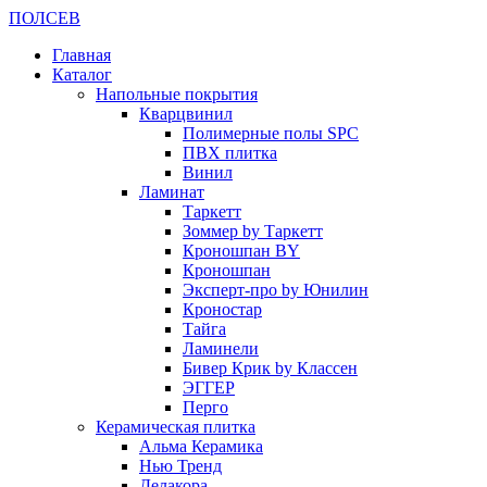
ПОЛ
СЕВ
Главная
Каталог
Напольные покрытия
Кварцвинил
Полимерные полы SPC
ПВХ плитка
Винил
Ламинат
Таркетт
Зоммер by Таркетт
Кроношпан BY
Кроношпан
Эксперт-про by Юнилин
Кроностар
Тайга
Ламинели
Бивер Крик by Классен
ЭГГЕР
Перго
Керамическая плитка
Альма Керамика
Нью Тренд
Делакора