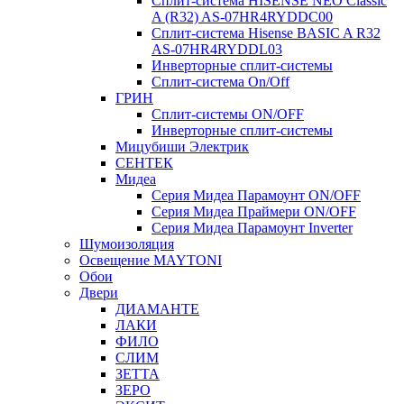
Сплит-система HISENSE NEO Classic
A (R32) AS-07HR4RYDDC00
Сплит-система Hisense BASIC A R32
AS-07HR4RYDDL03
Инверторные сплит-системы
Сплит-система On/Off
ГРИН
Сплит-системы ON/OFF
Инверторные сплит-системы
Мицубиши Электрик
СЕНТЕК
Мидеа
Серия Мидеа Парамоунт ON/OFF
Серия Мидеа Праймери ON/OFF
Серия Мидеа Парамоунт Inverter
Шумоизоляция
Освещение MAYTONI
Обои
Двери
ДИАМАНТЕ
ЛАКИ
ФИЛО
СЛИМ
ЗЕТТА
ЗЕРО