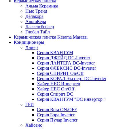
Керамическая плитка
Альма Керамика
Нью Тренд
Делакора
АльтаКера
Ласселсбергер
Глобал Тайл
Керамическая плитка Kerama Marazzi
Кондиционеры
Хайер
Серия КВАНТУМ
Серия ДЖЕЙД DC-Inverter
Серия ЛАЙТЕРА DC-Inverter
Серия ФЛЕКСИС DC-Inverter
Серия СПИРИТ On/Off
Серия КОРАЛ Эксперт DC-Inverter
Хайер HEC Инвертер
Хайер HEC On/Off
Серия Спирит DC
Серия КВАНТУМ "DC инвертор "
ГРИ
Серия Bora ON/OFF
Серия Бора Inverter
Серия Пулар Inverter
Хайсенс