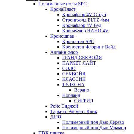
Полимерные полы SPC
КронаПласт
Кронафлор 4V Стоун
Стронгхолд ELTZ 4мм
Кронафлор 4V Вуд
КронаФлор НАНО 4V
Кроношпан
Кроностеп SPC
Кроностеп Флоринг Вайд
Алпайн флор
ГРАНД СЕКВОЙЯ
ПАРКЕТ ЛАЙТ
СОЛО
СЕКВОЙЯ
КЛАССИК
ТУЛЕСНА
Верано
Норланд
СИГРИД
Ройс Энджой
Таркетт Элемент Клик
ДЬЮ
Полимерный пол Дью Дерево
Полимерный пол Дью Мрамор
ПВХ плитка