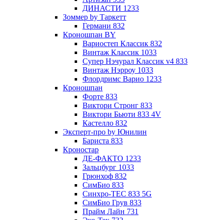
ДИНАСТИ 1233
Зоммер by Таркетт
Германи 832
Кроношпан BY
Вариостеп Классик 832
Винтаж Классик 1033
Супер Нэчурал Классик v4 833
Винтаж Нэрроу 1033
Флордримс Варио 1233
Кроношпан
Форте 833
Виктори Стронг 833
Виктори Бьюти 833 4V
Кастелло 832
Эксперт-про by Юнилин
Бариста 833
Кроностар
ДЕ-ФАКТО 1233
Зальцбург 1033
Грюнхоф 832
СимБио 833
Синхро-TEC 833 5G
СимБио Грув 833
Прайм Лайн 731