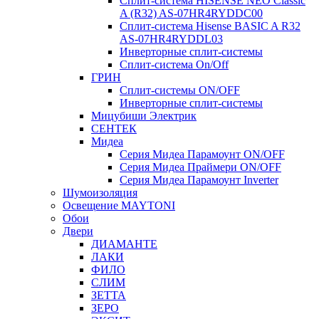
Сплит-система HISENSE NEO Classic
A (R32) AS-07HR4RYDDC00
Сплит-система Hisense BASIC A R32
AS-07HR4RYDDL03
Инверторные сплит-системы
Сплит-система On/Off
ГРИН
Сплит-системы ON/OFF
Инверторные сплит-системы
Мицубиши Электрик
СЕНТЕК
Мидеа
Серия Мидеа Парамоунт ON/OFF
Серия Мидеа Праймери ON/OFF
Серия Мидеа Парамоунт Inverter
Шумоизоляция
Освещение MAYTONI
Обои
Двери
ДИАМАНТЕ
ЛАКИ
ФИЛО
СЛИМ
ЗЕТТА
ЗЕРО