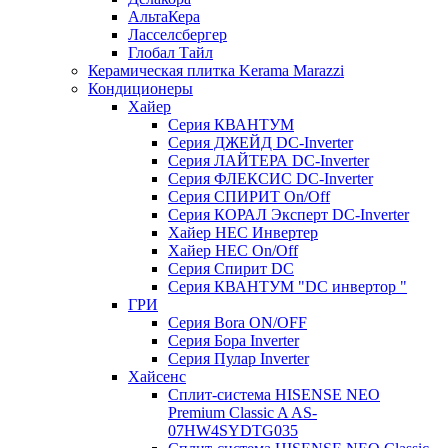
АльтаКера
Ласселсбергер
Глобал Тайл
Керамическая плитка Kerama Marazzi
Кондиционеры
Хайер
Серия КВАНТУМ
Серия ДЖЕЙД DC-Inverter
Серия ЛАЙТЕРА DC-Inverter
Серия ФЛЕКСИС DC-Inverter
Серия СПИРИТ On/Off
Серия КОРАЛ Эксперт DC-Inverter
Хайер HEC Инвертер
Хайер HEC On/Off
Серия Спирит DC
Серия КВАНТУМ "DC инвертор "
ГРИ
Серия Bora ON/OFF
Серия Бора Inverter
Серия Пулар Inverter
Хайсенс
Сплит-система HISENSE NEO
Premium Classic A AS-
07HW4SYDTG035