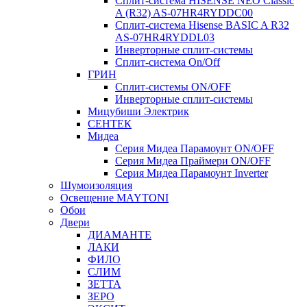
Сплит-система HISENSE NEO Classic
A (R32) AS-07HR4RYDDC00
Сплит-система Hisense BASIC A R32
AS-07HR4RYDDL03
Инверторные сплит-системы
Сплит-система On/Off
ГРИН
Сплит-системы ON/OFF
Инверторные сплит-системы
Мицубиши Электрик
СЕНТЕК
Мидеа
Серия Мидеа Парамоунт ON/OFF
Серия Мидеа Праймери ON/OFF
Серия Мидеа Парамоунт Inverter
Шумоизоляция
Освещение MAYTONI
Обои
Двери
ДИАМАНТЕ
ЛАКИ
ФИЛО
СЛИМ
ЗЕТТА
ЗЕРО