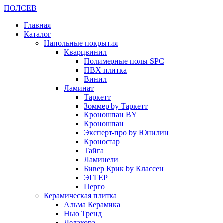
ПОЛ
СЕВ
Главная
Каталог
Напольные покрытия
Кварцвинил
Полимерные полы SPC
ПВХ плитка
Винил
Ламинат
Таркетт
Зоммер by Таркетт
Кроношпан BY
Кроношпан
Эксперт-про by Юнилин
Кроностар
Тайга
Ламинели
Бивер Крик by Классен
ЭГГЕР
Перго
Керамическая плитка
Альма Керамика
Нью Тренд
Делакора