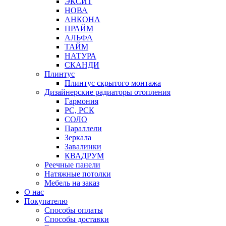
ЭКСИТ
НОВА
АНКОНА
ПРАЙМ
АЛЬФА
ТАЙМ
НАТУРА
СКАНДИ
Плинтус
Плинтус скрытого монтажа
Дизайнерские радиаторы отопления
Гармония
РС, РСК
СОЛО
Параллели
Зеркала
Завалинки
КВАДРУМ
Реечные панели
Натяжные потолки
Мебель на заказ
О нас
Покупателю
Способы оплаты
Способы доставки