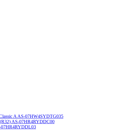
 Classic A AS-07HW4SYDTG035
A (R32) AS-07HR4RYDDC00
AS-07HR4RYDDL03