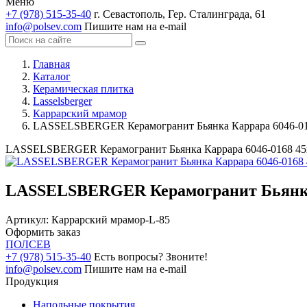
Меню
+7 (978) 515-35-40
г. Севастополь, Гер. Сталинграда, 61
info@polsev.com
Пишите нам на e-mail
Главная
Каталог
Керамическая плитка
Lasselsberger
Каррарский мрамор
LASSELSBERGER Керамогранит Бьянка Каррара 6046-01
LASSELSBERGER Керамогранит Бьянка Каррара 6046-0168 45
LASSELSBERGER Керамогранит Бьянка 
Артикул:
Каррарский мрамор-L-85
Оформить заказ
ПОЛ
СЕВ
+7 (978) 515-35-40
Есть вопросы? Звоните!
info@polsev.com
Пишите нам на e-mail
Продукция
Напольные покрытия