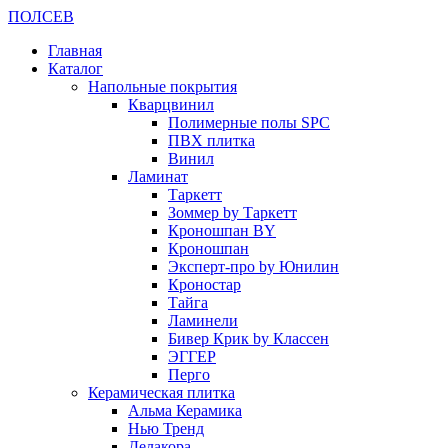
ПОЛ
СЕВ
Главная
Каталог
Напольные покрытия
Кварцвинил
Полимерные полы SPC
ПВХ плитка
Винил
Ламинат
Таркетт
Зоммер by Таркетт
Кроношпан BY
Кроношпан
Эксперт-про by Юнилин
Кроностар
Тайга
Ламинели
Бивер Крик by Классен
ЭГГЕР
Перго
Керамическая плитка
Альма Керамика
Нью Тренд
Делакора