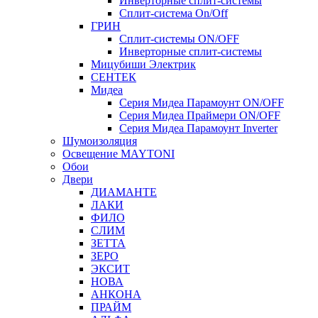
Инверторные сплит-системы
Сплит-система On/Off
ГРИН
Сплит-системы ON/OFF
Инверторные сплит-системы
Мицубиши Электрик
СЕНТЕК
Мидеа
Серия Мидеа Парамоунт ON/OFF
Серия Мидеа Праймери ON/OFF
Серия Мидеа Парамоунт Inverter
Шумоизоляция
Освещение MAYTONI
Обои
Двери
ДИАМАНТЕ
ЛАКИ
ФИЛО
СЛИМ
ЗЕТТА
ЗЕРО
ЭКСИТ
НОВА
АНКОНА
ПРАЙМ