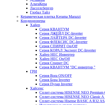
АльтаКера
Ласселсбергер
Глобал Тайл
Керамическая плитка Kerama Marazzi
Кондиционеры
Хайер
Серия КВАНТУМ
Серия ДЖЕЙД DC-Inverter
Серия ЛАЙТЕРА DC-Inverter
Серия ФЛЕКСИС DC-Inverter
Серия СПИРИТ On/Off
Серия КОРАЛ Эксперт DC-Inverter
Хайер HEC Инвертер
Хайер HEC On/Off
Серия Спирит DC
Серия КВАНТУМ "DC инвертор "
ГРИ
Серия Bora ON/OFF
Серия Бора Inverter
Серия Пулар Inverter
Хайсенс
Сплит-система HISENSE NEO Premium
Сплит-система HISENSE NEO Classic 
Сплит-система Hisense BASIC A R32 