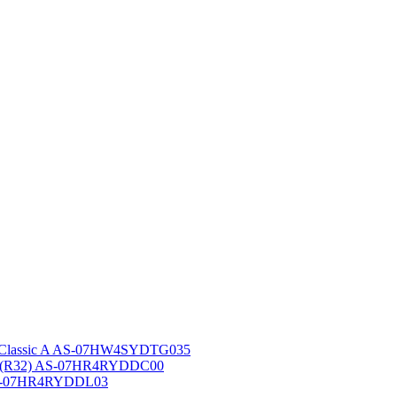
 Classic A AS-07HW4SYDTG035
A (R32) AS-07HR4RYDDC00
AS-07HR4RYDDL03