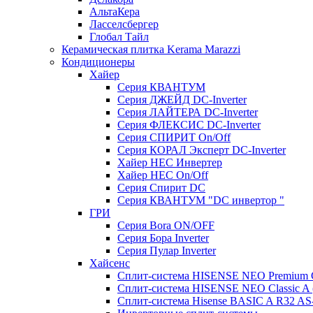
АльтаКера
Ласселсбергер
Глобал Тайл
Керамическая плитка Kerama Marazzi
Кондиционеры
Хайер
Серия КВАНТУМ
Серия ДЖЕЙД DC-Inverter
Серия ЛАЙТЕРА DC-Inverter
Серия ФЛЕКСИС DC-Inverter
Серия СПИРИТ On/Off
Серия КОРАЛ Эксперт DC-Inverter
Хайер HEC Инвертер
Хайер HEC On/Off
Серия Спирит DC
Серия КВАНТУМ "DC инвертор "
ГРИ
Серия Bora ON/OFF
Серия Бора Inverter
Серия Пулар Inverter
Хайсенс
Сплит-система HISENSE NEO Premium
Сплит-система HISENSE NEO Classic 
Сплит-система Hisense BASIC A R32 