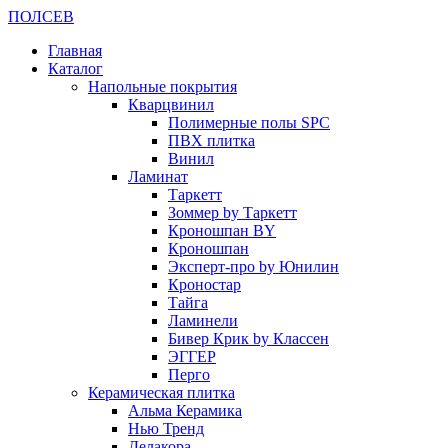
ПОЛ
СЕВ
Главная
Каталог
Напольные покрытия
Кварцвинил
Полимерные полы SPC
ПВХ плитка
Винил
Ламинат
Таркетт
Зоммер by Таркетт
Кроношпан BY
Кроношпан
Эксперт-про by Юнилин
Кроностар
Тайга
Ламинели
Бивер Крик by Классен
ЭГГЕР
Перго
Керамическая плитка
Альма Керамика
Нью Тренд
Делакора