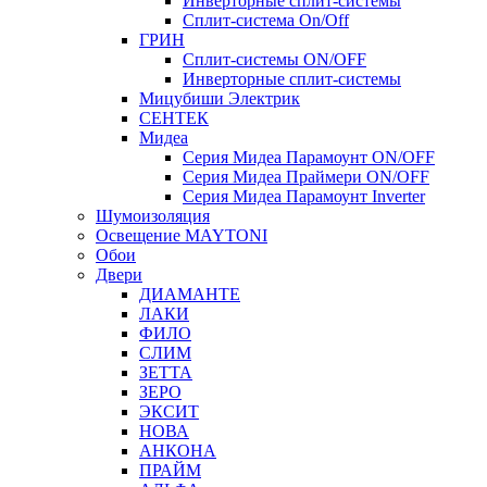
Инверторные сплит-системы
Сплит-система On/Off
ГРИН
Сплит-системы ON/OFF
Инверторные сплит-системы
Мицубиши Электрик
СЕНТЕК
Мидеа
Серия Мидеа Парамоунт ON/OFF
Серия Мидеа Праймери ON/OFF
Серия Мидеа Парамоунт Inverter
Шумоизоляция
Освещение MAYTONI
Обои
Двери
ДИАМАНТЕ
ЛАКИ
ФИЛО
СЛИМ
ЗЕТТА
ЗЕРО
ЭКСИТ
НОВА
АНКОНА
ПРАЙМ