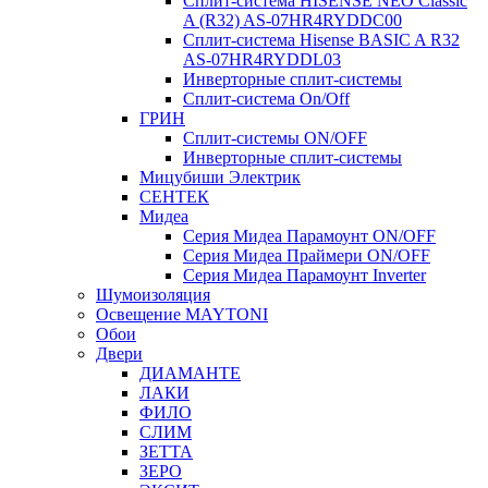
Сплит-система HISENSE NEO Classic
A (R32) AS-07HR4RYDDC00
Сплит-система Hisense BASIC A R32
AS-07HR4RYDDL03
Инверторные сплит-системы
Сплит-система On/Off
ГРИН
Сплит-системы ON/OFF
Инверторные сплит-системы
Мицубиши Электрик
СЕНТЕК
Мидеа
Серия Мидеа Парамоунт ON/OFF
Серия Мидеа Праймери ON/OFF
Серия Мидеа Парамоунт Inverter
Шумоизоляция
Освещение MAYTONI
Обои
Двери
ДИАМАНТЕ
ЛАКИ
ФИЛО
СЛИМ
ЗЕТТА
ЗЕРО