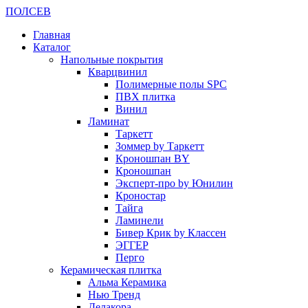
ПОЛ
СЕВ
Главная
Каталог
Напольные покрытия
Кварцвинил
Полимерные полы SPC
ПВХ плитка
Винил
Ламинат
Таркетт
Зоммер by Таркетт
Кроношпан BY
Кроношпан
Эксперт-про by Юнилин
Кроностар
Тайга
Ламинели
Бивер Крик by Классен
ЭГГЕР
Перго
Керамическая плитка
Альма Керамика
Нью Тренд
Делакора