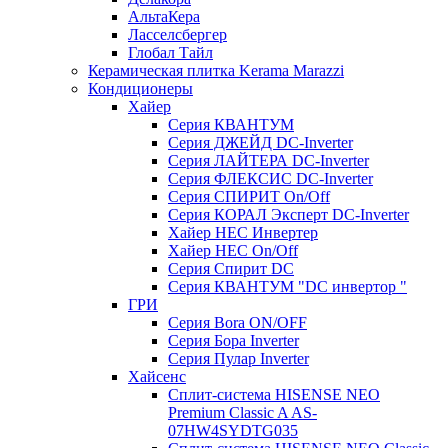
АльтаКера
Ласселсбергер
Глобал Тайл
Керамическая плитка Kerama Marazzi
Кондиционеры
Хайер
Серия КВАНТУМ
Серия ДЖЕЙД DC-Inverter
Серия ЛАЙТЕРА DC-Inverter
Серия ФЛЕКСИС DC-Inverter
Серия СПИРИТ On/Off
Серия КОРАЛ Эксперт DC-Inverter
Хайер HEC Инвертер
Хайер HEC On/Off
Серия Спирит DC
Серия КВАНТУМ "DC инвертор "
ГРИ
Серия Bora ON/OFF
Серия Бора Inverter
Серия Пулар Inverter
Хайсенс
Сплит-система HISENSE NEO
Premium Classic A AS-
07HW4SYDTG035