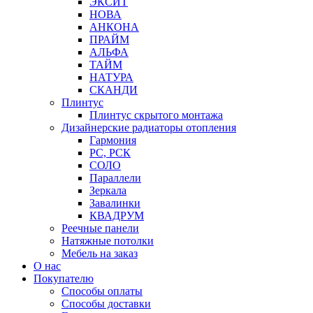
ЭКСИТ
НОВА
АНКОНА
ПРАЙМ
АЛЬФА
ТАЙМ
НАТУРА
СКАНДИ
Плинтус
Плинтус скрытого монтажа
Дизайнерские радиаторы отопления
Гармония
РС, РСК
СОЛО
Параллели
Зеркала
Завалинки
КВАДРУМ
Реечные панели
Натяжные потолки
Мебель на заказ
О нас
Покупателю
Способы оплаты
Способы доставки