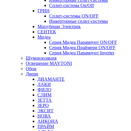
Инверторные сплит-системы
Сплит-система On/Off
ГРИН
Сплит-системы ON/OFF
Инверторные сплит-системы
Мицубиши Электрик
СЕНТЕК
Мидеа
Серия Мидеа Парамоунт ON/OFF
Серия Мидеа Праймери ON/OFF
Серия Мидеа Парамоунт Inverter
Шумоизоляция
Освещение MAYTONI
Обои
Двери
ДИАМАНТЕ
ЛАКИ
ФИЛО
СЛИМ
ЗЕТТА
ЗЕРО
ЭКСИТ
НОВА
АНКОНА
ПРАЙМ