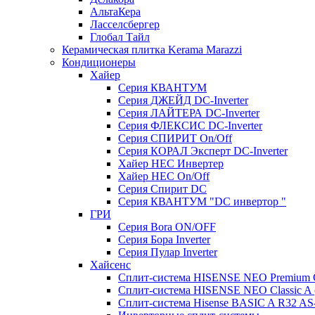
АльтаКера
Ласселсбергер
Глобал Тайл
Керамическая плитка Kerama Marazzi
Кондиционеры
Хайер
Серия КВАНТУМ
Серия ДЖЕЙД DC-Inverter
Серия ЛАЙТЕРА DC-Inverter
Серия ФЛЕКСИС DC-Inverter
Серия СПИРИТ On/Off
Серия КОРАЛ Эксперт DC-Inverter
Хайер HEC Инвертер
Хайер HEC On/Off
Серия Спирит DC
Серия КВАНТУМ "DC инвертор "
ГРИ
Серия Bora ON/OFF
Серия Бора Inverter
Серия Пулар Inverter
Хайсенс
Сплит-система HISENSE NEO Premium
Сплит-система HISENSE NEO Classic 
Сплит-система Hisense BASIC A R32 