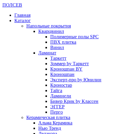
ПОЛ
СЕВ
Главная
Каталог
Напольные покрытия
Кварцвинил
Полимерные полы SPC
ПВХ плитка
Винил
Ламинат
Таркетт
Зоммер by Таркетт
Кроношпан BY
Кроношпан
Эксперт-про by Юнилин
Кроностар
Тайга
Ламинели
Бивер Крик by Классен
ЭГГЕР
Перго
Керамическая плитка
Альма Керамика
Нью Тренд
Делакора