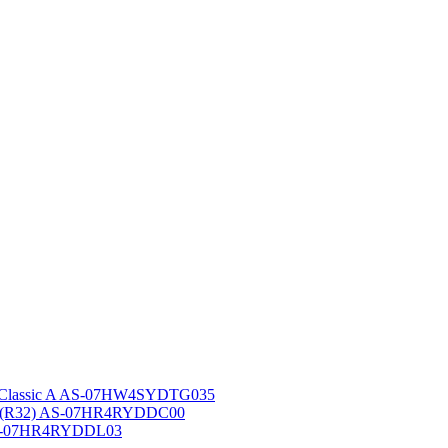
 Classic A AS-07HW4SYDTG035
A (R32) AS-07HR4RYDDC00
AS-07HR4RYDDL03