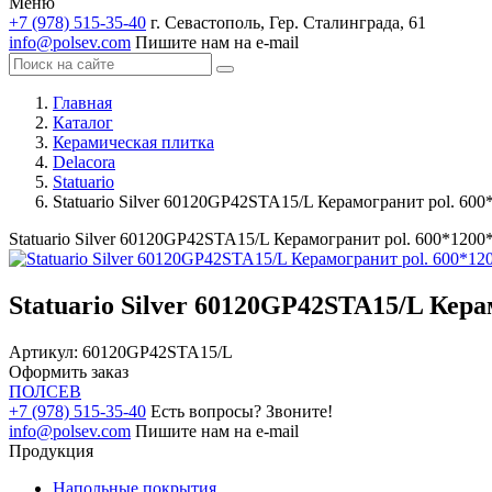
Меню
+7 (978) 515-35-40
г. Севастополь, Гер. Сталинграда, 61
info@polsev.com
Пишите нам на e-mail
Главная
Каталог
Керамическая плитка
Delacora
Statuario
Statuario Silver 60120GP42STA15/L Керамогранит pol. 600*
Statuario Silver 60120GP42STA15/L Керамогранит pol. 600*1200*8
Statuario Silver 60120GP42STA15/L Керам
Артикул:
60120GP42STA15/L
Оформить заказ
ПОЛ
СЕВ
+7 (978) 515-35-40
Есть вопросы? Звоните!
info@polsev.com
Пишите нам на e-mail
Продукция
Напольные покрытия