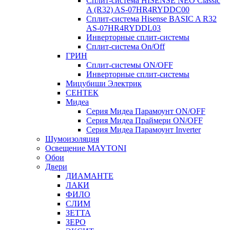
Сплит-система HISENSE NEO Classic
A (R32) AS-07HR4RYDDC00
Сплит-система Hisense BASIC A R32
AS-07HR4RYDDL03
Инверторные сплит-системы
Сплит-система On/Off
ГРИН
Сплит-системы ON/OFF
Инверторные сплит-системы
Мицубиши Электрик
СЕНТЕК
Мидеа
Серия Мидеа Парамоунт ON/OFF
Серия Мидеа Праймери ON/OFF
Серия Мидеа Парамоунт Inverter
Шумоизоляция
Освещение MAYTONI
Обои
Двери
ДИАМАНТЕ
ЛАКИ
ФИЛО
СЛИМ
ЗЕТТА
ЗЕРО