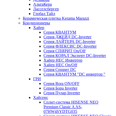
АльтаКера
Ласселсбергер
Глобал Тайл
Керамическая плитка Kerama Marazzi
Кондиционеры
Хайер
Серия КВАНТУМ
Серия ДЖЕЙД DC-Inverter
Серия ЛАЙТЕРА DC-Inverter
Серия ФЛЕКСИС DC-Inverter
Серия СПИРИТ On/Off
Серия КОРАЛ Эксперт DC-Inverter
Хайер HEC Инвертер
Хайер HEC On/Off
Серия Спирит DC
Серия КВАНТУМ "DC инвертор "
ГРИ
Серия Bora ON/OFF
Серия Бора Inverter
Серия Пулар Inverter
Хайсенс
Сплит-система HISENSE NEO
Premium Classic A AS-
07HW4SYDTG035