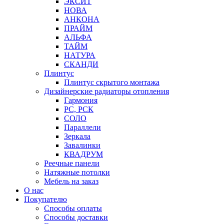
ЭКСИТ
НОВА
АНКОНА
ПРАЙМ
АЛЬФА
ТАЙМ
НАТУРА
СКАНДИ
Плинтус
Плинтус скрытого монтажа
Дизайнерские радиаторы отопления
Гармония
РС, РСК
СОЛО
Параллели
Зеркала
Завалинки
КВАДРУМ
Реечные панели
Натяжные потолки
Мебель на заказ
О нас
Покупателю
Способы оплаты
Способы доставки