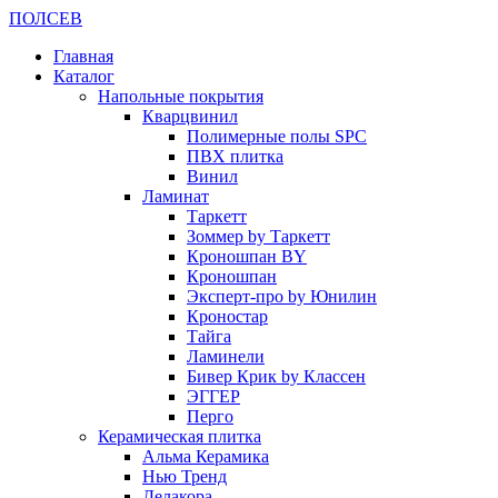
ПОЛ
СЕВ
Главная
Каталог
Напольные покрытия
Кварцвинил
Полимерные полы SPC
ПВХ плитка
Винил
Ламинат
Таркетт
Зоммер by Таркетт
Кроношпан BY
Кроношпан
Эксперт-про by Юнилин
Кроностар
Тайга
Ламинели
Бивер Крик by Классен
ЭГГЕР
Перго
Керамическая плитка
Альма Керамика
Нью Тренд
Делакора