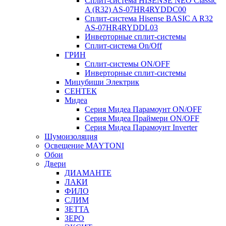
Сплит-система HISENSE NEO Classic
A (R32) AS-07HR4RYDDC00
Сплит-система Hisense BASIC A R32
AS-07HR4RYDDL03
Инверторные сплит-системы
Сплит-система On/Off
ГРИН
Сплит-системы ON/OFF
Инверторные сплит-системы
Мицубиши Электрик
СЕНТЕК
Мидеа
Серия Мидеа Парамоунт ON/OFF
Серия Мидеа Праймери ON/OFF
Серия Мидеа Парамоунт Inverter
Шумоизоляция
Освещение MAYTONI
Обои
Двери
ДИАМАНТЕ
ЛАКИ
ФИЛО
СЛИМ
ЗЕТТА
ЗЕРО