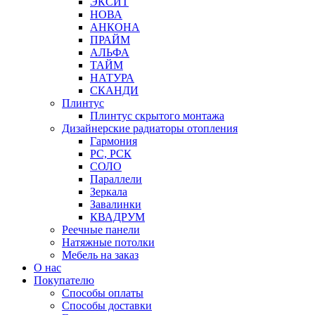
ЭКСИТ
НОВА
АНКОНА
ПРАЙМ
АЛЬФА
ТАЙМ
НАТУРА
СКАНДИ
Плинтус
Плинтус скрытого монтажа
Дизайнерские радиаторы отопления
Гармония
РС, РСК
СОЛО
Параллели
Зеркала
Завалинки
КВАДРУМ
Реечные панели
Натяжные потолки
Мебель на заказ
О нас
Покупателю
Способы оплаты
Способы доставки