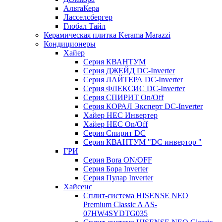
АльтаКера
Ласселсбергер
Глобал Тайл
Керамическая плитка Kerama Marazzi
Кондиционеры
Хайер
Серия КВАНТУМ
Серия ДЖЕЙД DC-Inverter
Серия ЛАЙТЕРА DC-Inverter
Серия ФЛЕКСИС DC-Inverter
Серия СПИРИТ On/Off
Серия КОРАЛ Эксперт DC-Inverter
Хайер HEC Инвертер
Хайер HEC On/Off
Серия Спирит DC
Серия КВАНТУМ "DC инвертор "
ГРИ
Серия Bora ON/OFF
Серия Бора Inverter
Серия Пулар Inverter
Хайсенс
Сплит-система HISENSE NEO
Premium Classic A AS-
07HW4SYDTG035