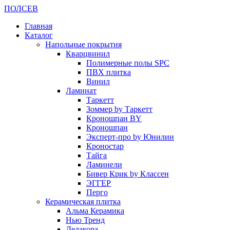
ПОЛ
СЕВ
Главная
Каталог
Напольные покрытия
Кварцвинил
Полимерные полы SPC
ПВХ плитка
Винил
Ламинат
Таркетт
Зоммер by Таркетт
Кроношпан BY
Кроношпан
Эксперт-про by Юнилин
Кроностар
Тайга
Ламинели
Бивер Крик by Классен
ЭГГЕР
Перго
Керамическая плитка
Альма Керамика
Нью Тренд
Делакора