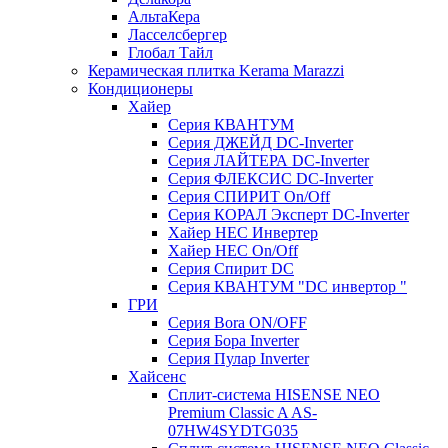
АльтаКера
Ласселсбергер
Глобал Тайл
Керамическая плитка Kerama Marazzi
Кондиционеры
Хайер
Серия КВАНТУМ
Серия ДЖЕЙД DC-Inverter
Серия ЛАЙТЕРА DC-Inverter
Серия ФЛЕКСИС DC-Inverter
Серия СПИРИТ On/Off
Серия КОРАЛ Эксперт DC-Inverter
Хайер HEC Инвертер
Хайер HEC On/Off
Серия Спирит DC
Серия КВАНТУМ "DC инвертор "
ГРИ
Серия Bora ON/OFF
Серия Бора Inverter
Серия Пулар Inverter
Хайсенс
Сплит-система HISENSE NEO
Premium Classic A AS-
07HW4SYDTG035