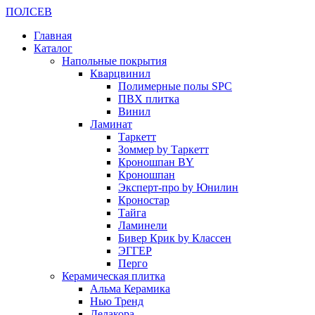
ПОЛ
СЕВ
Главная
Каталог
Напольные покрытия
Кварцвинил
Полимерные полы SPC
ПВХ плитка
Винил
Ламинат
Таркетт
Зоммер by Таркетт
Кроношпан BY
Кроношпан
Эксперт-про by Юнилин
Кроностар
Тайга
Ламинели
Бивер Крик by Классен
ЭГГЕР
Перго
Керамическая плитка
Альма Керамика
Нью Тренд
Делакора