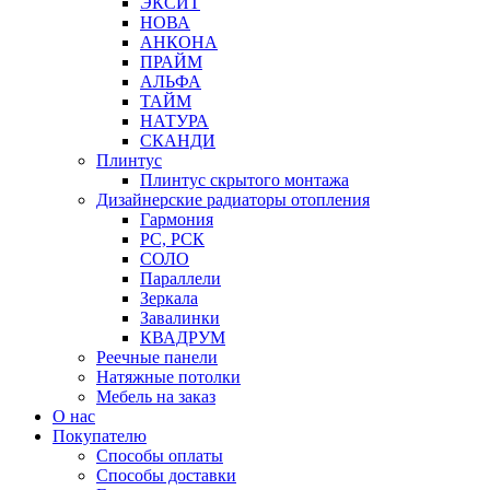
ЭКСИТ
НОВА
АНКОНА
ПРАЙМ
АЛЬФА
ТАЙМ
НАТУРА
СКАНДИ
Плинтус
Плинтус скрытого монтажа
Дизайнерские радиаторы отопления
Гармония
РС, РСК
СОЛО
Параллели
Зеркала
Завалинки
КВАДРУМ
Реечные панели
Натяжные потолки
Мебель на заказ
О нас
Покупателю
Способы оплаты
Способы доставки