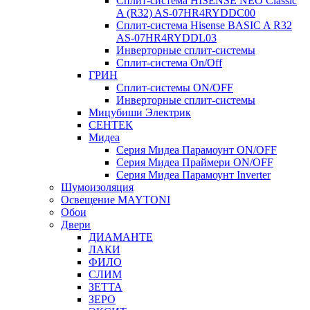
Сплит-система HISENSE NEO Classic
A (R32) AS-07HR4RYDDC00
Сплит-система Hisense BASIC A R32
AS-07HR4RYDDL03
Инверторные сплит-системы
Сплит-система On/Off
ГРИН
Сплит-системы ON/OFF
Инверторные сплит-системы
Мицубиши Электрик
СЕНТЕК
Мидеа
Серия Мидеа Парамоунт ON/OFF
Серия Мидеа Праймери ON/OFF
Серия Мидеа Парамоунт Inverter
Шумоизоляция
Освещение MAYTONI
Обои
Двери
ДИАМАНТЕ
ЛАКИ
ФИЛО
СЛИМ
ЗЕТТА
ЗЕРО