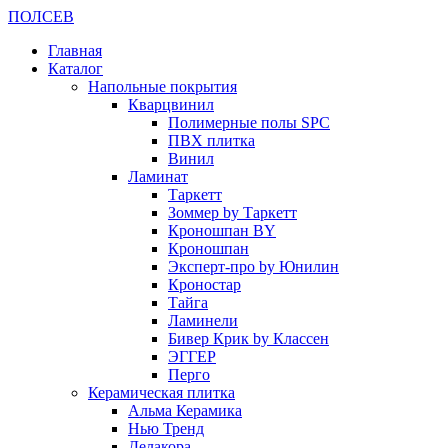
ПОЛ
СЕВ
Главная
Каталог
Напольные покрытия
Кварцвинил
Полимерные полы SPC
ПВХ плитка
Винил
Ламинат
Таркетт
Зоммер by Таркетт
Кроношпан BY
Кроношпан
Эксперт-про by Юнилин
Кроностар
Тайга
Ламинели
Бивер Крик by Классен
ЭГГЕР
Перго
Керамическая плитка
Альма Керамика
Нью Тренд
Делакора