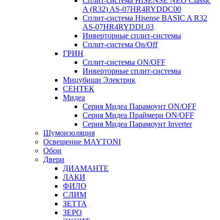
Сплит-система HISENSE NEO Classic
A (R32) AS-07HR4RYDDC00
Сплит-система Hisense BASIC A R32
AS-07HR4RYDDL03
Инверторные сплит-системы
Сплит-система On/Off
ГРИН
Сплит-системы ON/OFF
Инверторные сплит-системы
Мицубиши Электрик
СЕНТЕК
Мидеа
Серия Мидеа Парамоунт ON/OFF
Серия Мидеа Праймери ON/OFF
Серия Мидеа Парамоунт Inverter
Шумоизоляция
Освещение MAYTONI
Обои
Двери
ДИАМАНТЕ
ЛАКИ
ФИЛО
СЛИМ
ЗЕТТА
ЗЕРО