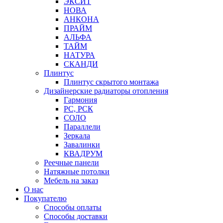
ЭКСИТ
НОВА
АНКОНА
ПРАЙМ
АЛЬФА
ТАЙМ
НАТУРА
СКАНДИ
Плинтус
Плинтус скрытого монтажа
Дизайнерские радиаторы отопления
Гармония
РС, РСК
СОЛО
Параллели
Зеркала
Завалинки
КВАДРУМ
Реечные панели
Натяжные потолки
Мебель на заказ
О нас
Покупателю
Способы оплаты
Способы доставки