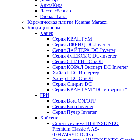
АльтаКера
Ласселсбергер
Глобал Тайл
Керамическая плитка Kerama Marazzi
Кондиционеры
Хайер
Серия КВАНТУМ
Серия ДЖЕЙД DC-Inverter
Серия ЛАЙТЕРА DC-Inverter
Серия ФЛЕКСИС DC-Inverter
Серия СПИРИТ On/Off
Серия КОРАЛ Эксперт DC-Inverter
Хайер HEC Инвертер
Хайер HEC On/Off
Серия Спирит DC
Серия КВАНТУМ "DC инвертор "
ГРИ
Серия Bora ON/OFF
Серия Бора Inverter
Серия Пулар Inverter
Хайсенс
Сплит-система HISENSE NEO
Premium Classic A AS-
07HW4SYDTG035