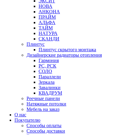
ЭКСИТ
НОВА
АНКОНА
ПРАЙМ
АЛЬФА
ТАЙМ
НАТУРА
СКАНДИ
Плинтус
Плинтус скрытого монтажа
Дизайнерские радиаторы отопления
Гармония
РС, РСК
СОЛО
Параллели
Зеркала
Завалинки
КВАДРУМ
Реечные панели
Натяжные потолки
Мебель на заказ
О нас
Покупателю
Способы оплаты
Способы доставки