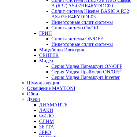
Сплит-система HISENSE NEO Classic
A (R32) AS-07HR4RYDDC00
Сплит-система Hisense BASIC A R32
AS-07HR4RYDDL03
Инверторные сплит-системы
Сплит-система On/Off
ГРИН
Сплит-системы ON/OFF
Инверторные сплит-системы
Мицубиши Электрик
СЕНТЕК
Мидеа
Серия Мидеа Парамоунт ON/OFF
Серия Мидеа Праймери ON/OFF
Серия Мидеа Парамоунт Inverter
Шумоизоляция
Освещение MAYTONI
Обои
Двери
ДИАМАНТЕ
ЛАКИ
ФИЛО
СЛИМ
ЗЕТТА
ЗЕРО