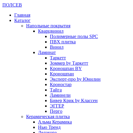
ПОЛ
СЕВ
Главная
Каталог
Напольные покрытия
Кварцвинил
Полимерные полы SPC
ПВХ плитка
Винил
Ламинат
Таркетт
Зоммер by Таркетт
Кроношпан BY
Кроношпан
Эксперт-про by Юнилин
Кроностар
Тайга
Ламинели
Бивер Крик by Классен
ЭГГЕР
Перго
Керамическая плитка
Альма Керамика
Нью Тренд
Делакора