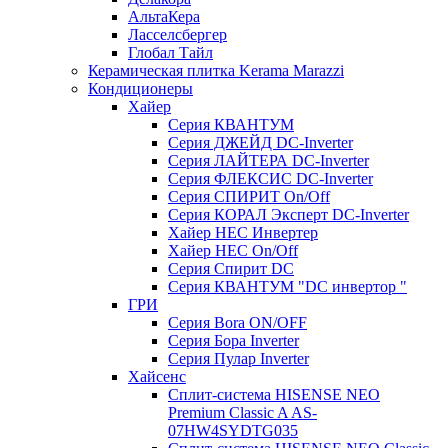
АльтаКера
Ласселсбергер
Глобал Тайл
Керамическая плитка Kerama Marazzi
Кондиционеры
Хайер
Серия КВАНТУМ
Серия ДЖЕЙД DC-Inverter
Серия ЛАЙТЕРА DC-Inverter
Серия ФЛЕКСИС DC-Inverter
Серия СПИРИТ On/Off
Серия КОРАЛ Эксперт DC-Inverter
Хайер HEC Инвертер
Хайер HEC On/Off
Серия Спирит DC
Серия КВАНТУМ "DC инвертор "
ГРИ
Серия Bora ON/OFF
Серия Бора Inverter
Серия Пулар Inverter
Хайсенс
Сплит-система HISENSE NEO
Premium Classic A AS-
07HW4SYDTG035